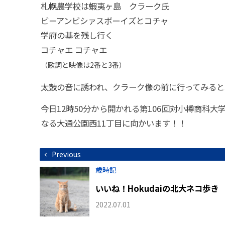
札幌農学校は蝦夷ヶ島 クラーク氏
ビーアンビシァスボーイズとコチャ
学府の基を残し行く
コチャエ コチャエ
（歌詞と映像は2番と3番）
太鼓の音に誘われ、クラーク像の前に行ってみると
今日12時50分から開かれる第106回対小樽商科
なる大通公園西11丁目に向かいます！！
投
Previous
稿
ナ
歳時記
ビ
ゲ
いいね！Hokudaiの北大ネコ歩き
ー
シ
2022.07.01
ョ
ン