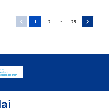
1
2
…
25
投
稿
ナ
ビ
ゲ
ー
シ
ョ
ン