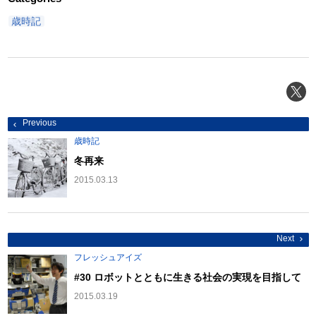
歳時記
投
Previous
稿
ナ
歳時記
ビ
ゲ
冬再来
ー
シ
2015.03.13
ョ
ン
Next
フレッシュアイズ
#30 ロボットとともに生きる社会の実現を目指して
2015.03.19