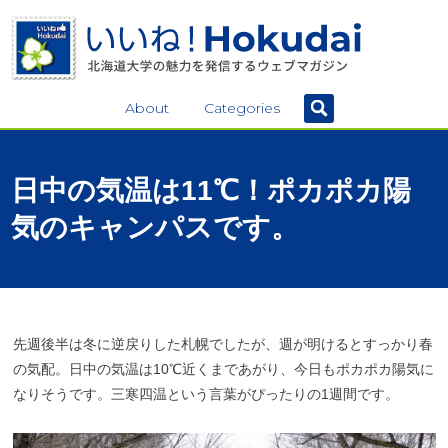
About
Categories
日中の
気温は
11℃！
ポカポカ
陽
気の
キャンパス
です。
先週後半は冬に逆戻りした札幌でしたが、週が明けるとすっかり春
の気配。日中の気温は10℃近くまであがり、今日もポカポカ陽気に
なりそうです。三寒四温という言葉がぴったりの1週間です。