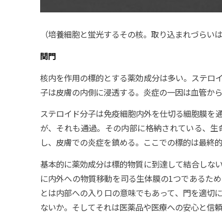
（培養細胞と蛍光するその核。取り込まれづらい
関門
核内を作用の標的とする薬効成分は多い。ステロ
子は皮膚の内側に浸透する。炎症の一因は血管か
ステロイド分子は免疫細胞内外を仕切る細胞膜を
が、それも通過。その内部に格納されている、生
し、皮膚での炎症を鎮める。ここでの標的は最終的
基本的に薬効成分は標的物質に到達して結合しな
に内外への物質移動を司る生体膜の1つであるた
とは内部への入り口の意味でもあって、門を適切
ないか。そしてそれは医薬品や医療への安心と信頼