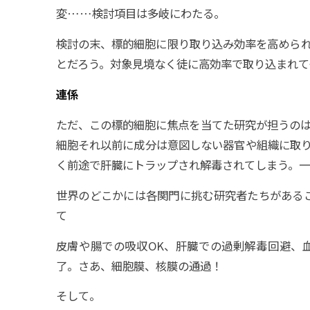
変……検討項目は多岐にわたる。
検討の末、標的細胞に限り取り込み効率を高めら
とだろう。対象見境なく徒に高効率で取り込まれて
連係
ただ、この標的細胞に焦点を当てた研究が担うの
細胞それ以前に成分は意図しない器官や組織に取
く前途で肝臓にトラップされ解毒されてしまう。
世界のどこかには各関門に挑む研究者たちがある
て――
皮膚や腸での吸収――OK、肝臓での過剰解毒――回避
了。さあ、細胞膜、核膜の通過――！
そして。