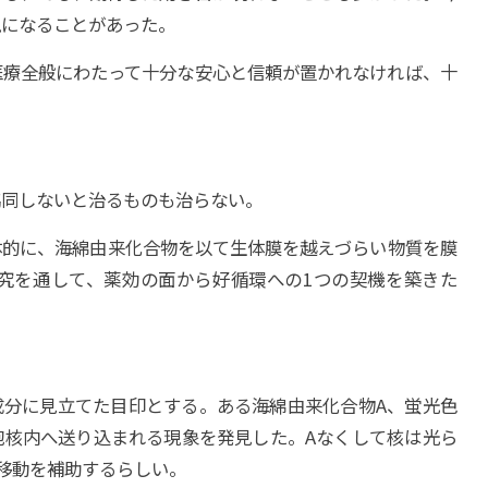
鬼になることがあった。
医療全般にわたって十分な安心と信頼が置かれなければ、十
協同しないと治るものも治らない。
体的に、海綿由来化合物を以て生体膜を越えづらい物質を膜
究を通して、薬効の面から好循環への1つの契機を築きた
成分に見立てた目印とする。ある海綿由来化合物A、蛍光色
胞核内へ送り込まれる現象を発見した。Aなくして核は光ら
移動を補助するらしい。