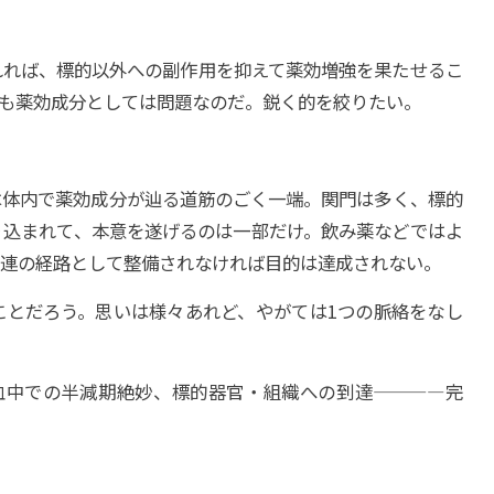
れれば、標的以外への副作用を抑えて薬効増強を果たせるこ
も薬効成分としては問題なのだ。鋭く的を絞りたい。
は体内で薬効成分が辿る道筋のごく一端。関門は多く、標的
り込まれて、本意を遂げるのは一部だけ。飲み薬などではよ
一連の経路として整備されなければ目的は達成されない。
ことだろう。思いは様々あれど、やがては1つの脈絡をなし
、血中での半減期――絶妙、標的器官・組織への到達――――完