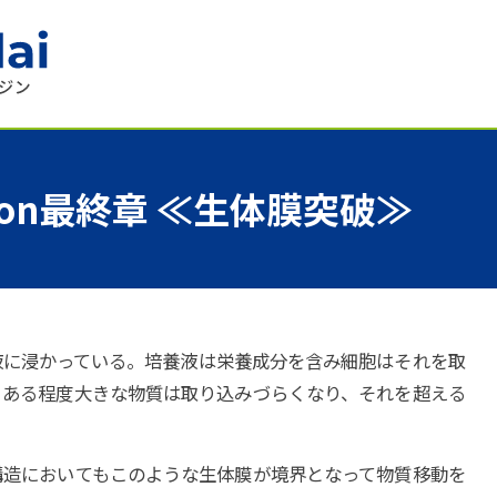
n――
最終章
≪
生体膜突破
≫
液に浸かっている。培養液は栄養成分を含み細胞はそれを取
。ある程度大きな物質は取り込みづらくなり、それを超える
構造においてもこのような生体膜が境界となって物質移動を