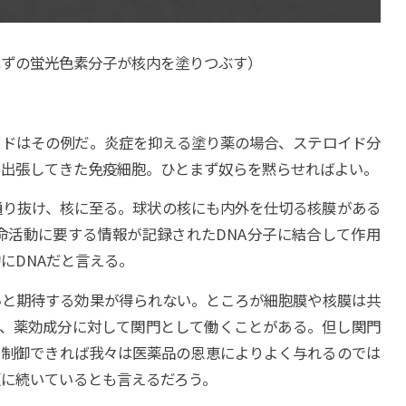
はずの蛍光色素分子が核内を塗りつぶす）
イドはその例だ。炎症を抑える塗り薬の場合、ステロイド分
ら出張してきた免疫細胞。ひとまず奴らを黙らせればよい。
通り抜け、核に至る。球状の核にも内外を仕切る核膜がある
命活動に要する情報が記録されたDNA分子に結合して作用
にDNAだと言える。
いと期待する効果が得られない。ところが細胞膜や核膜は共
め、薬効成分に対して関門として働くことがある。但し関門
に制御できれば我々は医薬品の恩恵によりよく与れるのでは
に続いているとも言えるだろう。