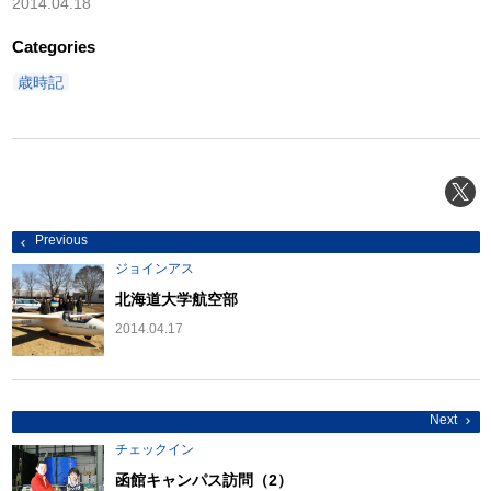
2014.04.18
Categories
歳時記
投
Previous
稿
ナ
ジョインアス
ビ
ゲ
北海道大学航空部
ー
シ
2014.04.17
ョ
ン
Next
チェックイン
函館キャンパス訪問（2）