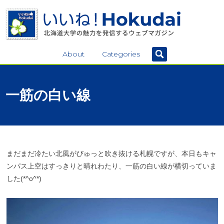
About
Categories
一筋の
白い
線
まだまだ冷たい北風がびゅっと吹き抜ける札幌ですが、本日もキャ
ンパス上空はすっきりと晴れわたり、一筋の白い線が横切っていま
した(*^o^*)