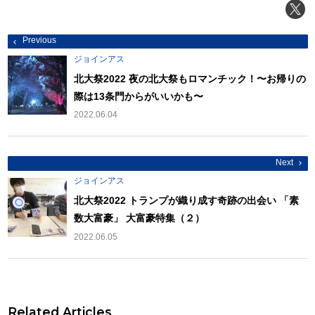
投
Previous
稿
ナ
ジョインアス
ビ
ゲ
北大祭2022 夜の北大祭もロマンチック！〜お帰りの
ー
際は13条門からがいいかも〜
シ
ョ
2022.06.04
ン
Next
ジョインアス
北大祭2022 トランプが織り成す奇跡の出会い 「素
数大富豪」 大富豪特集（２）
2022.06.05
Related Articles