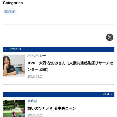
Categories
歳時記
投
Previous
稿
ナ
バトンリレー
ビ
ゲ
＃20 大西 なおみさん（人獣共通感染症リサーチセ
ー
ンター 助教）
シ
ョ
2013.09.24
ン
Next
歳時記
憩いのひととき ＠中央ローン
2013.09.26