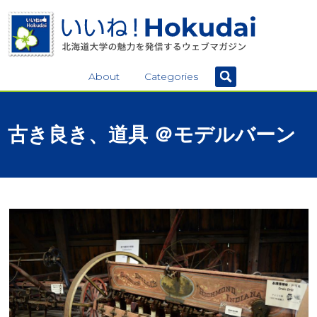
About
Categories
古き
良き、
道具
＠
モデルバーン