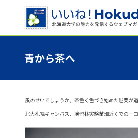
青から
茶へ
風のせいでしょうか。茶色く色づき始めた毬栗が
北大札幌キャンパス、演習林実験苗畑近くでの一コ