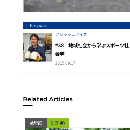
投
Previous
稿
ナ
フレッシュアイズ
ビ
ゲ
#38 地域社会から学ぶスポーツ社
ー
シ
会学
ョ
ン
2015.09.17
Related Articles
歳時記
動画