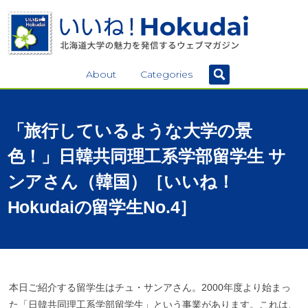
About
Categories
「旅行しているような
大学の
景
色！」
日韓共同理工系学部留学生
サ
ンア
さん
（韓国）
［いいね！
Hokudai
の
留学生
No.4］
本日ご紹介する留学生はチュ・サンアさん。2000年度より始まっ
た「日韓共同理工系学部留学生」という事業があります。これは、