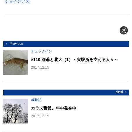
ジョインアス
投
Previous
稿
ナ
チェックイン
ビ
ゲ
#110 洞爺と北大（1）～実験所を支える人々～
ー
シ
2017.12.15
ョ
ン
Next
歳時記
カラス警報、年中発令中
2017.12.19