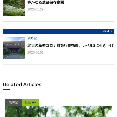
ゲ
静かなる遺跡保存庭園
ー
シ
2020.05.29
ョ
ン
Next
歳時記
北大の新型コロナ対策行動指針、レベル2に引き下げ
2020.06.01
Related Articles
歳時記
動画