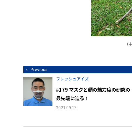
（
投
Previous
稿
ナ
フレッシュアイズ
ビ
ゲ
#179 マスクと顔の魅力度の研究の
ー
シ
最先端に迫る！
ョ
ン
2021.09.13