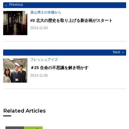
投
Previous
稿
ナ
過山博士の本棚から
ビ
ゲ
#0 北大の歴史を取り上げる新企画がスタート
ー
シ
2014.11.04
ョ
ン
Next
フレッシュアイズ
＃25 生命の不思議を解き明かす
2014.11.06
Related Articles