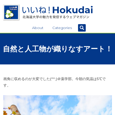
About
Categories
自然と
人工物が
織りなす
アート！
画角に収めるのが大変でした(^^;)＠薬学部。今朝の気温は5℃で
す。