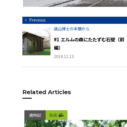
投
Previous
稿
ナ
過山博士の本棚から
ビ
ゲ
#1 エルムの森にたたずむ石壁（前
ー
シ
編）
ョ
ン
2014.11.13
Related Articles
歳時記
動画