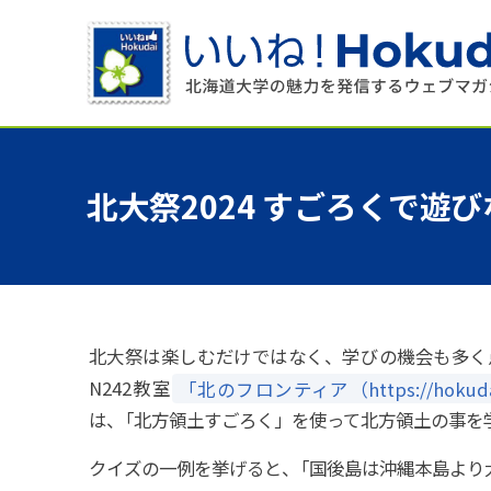
北大祭
2024
すごろくで
遊び
北大祭は楽しむだけではなく、学びの機会も多く
N242教室
「北のフロンティア（https://hokudaisai.c
は
、
「北方領土すごろく」を使って北方領土の事を
クイズの一例を挙げると
、
「国後島は沖縄本島より