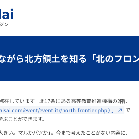
ながら
北方領土を
知る
「北の
フロ
点在しています。北17条にある高等教育推進機構の2階、
om/event/event-itr/north-frontier.php
）
」
で
学ぶことができます。
大きい。マルかバツか
」
。今まで考えたことがない内容に、