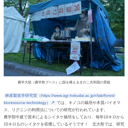
農学大陸（農学祭ブース）に国を構えるきのこ共和国の景観
林産製造学研究室（https://www.agr.hokudai.ac.jp/r/lab/forest-
bioresource-technology）
では、キノコの栽培や木質バイオマ
ス、リグニンの利用法についての研究が行われています。
農学部中庭で原木によるシイタケ栽培をしており、毎年10キロから
15キロものシイタケを収穫しているそうです！ 北大祭では、研究