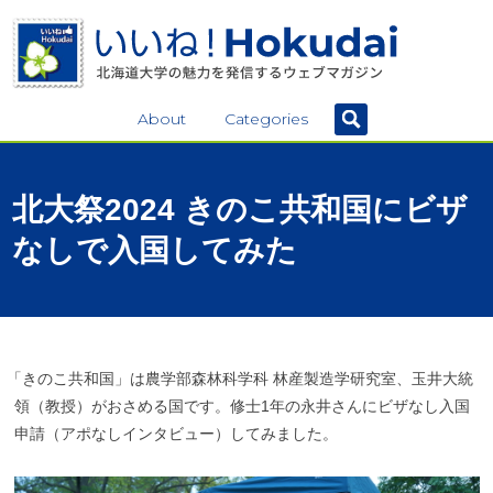
About
Categories
北大祭
2024
きのこ
共和国に
ビザ
なしで
入国してみた
「
きのこ共和国」は農学部森林科学科 林産製造学研究室、玉井大統
領（教授）がおさめる国です。修士1年の永井さんにビザなし入国
申請（アポなしインタビュー）してみました。