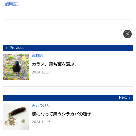
歳時記
投
Previous
稿
ナ
歳時記
ビ
ゲ
カラス、落ち葉を選ぶ。
ー
シ
2024.11.13
ョ
ン
Next
みぃつけた
蝶になって舞うシラカバの種子
2024.11.15