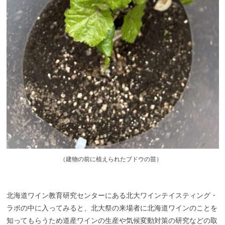
（
建物の前に植えられたブドウの苗）
北海道ワイン教育研究センターにある北大ワインテイスティング・
ラボ
の中
に入ってみると
、
北大祭の来場者に北海道ワインのことを
知ってもらうため道産ワインの生産や気候変動対策の研究などの
取