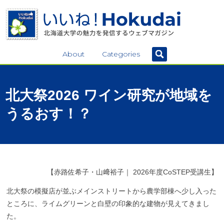
About
Categories
北大祭
2026
ワイン
研究が
地域を
うるおす！？
【
赤路佐希子・山﨑裕子｜ 2026年度CoSTEP受講生】
北大祭の模擬店が並ぶメインストリートから農学部棟へ少し入った
ところに、
ライムグリーンと白壁の印象的な建物
が見えてきまし
た
。