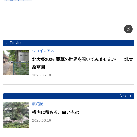
投
Previous
稿
ナ
ジョインアス
ビ
ゲ
北大祭2026 薬草の世界を覗いてみませんか――北大
ー
薬草園
シ
ョ
2026.06.10
ン
Next
歳時記
構内に積もる、白いもの
2026.06.16