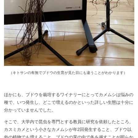
（
キトサンの有無でブドウの生育が見た目にも違うことがわかります）
ほかにも
、
ブドウを栽培するワイナリーにとって
カメムシは
悩みの
種で、いつ発生し、どこで
増えるの
かといった詳しい生態は十分に
分かっていませんでした。
そこで、
大学内で昆虫
を
専門
とする教員
に研究を依頼したところ、
カスミカメという小さなカメムシが年2回発生すること、ブドウ以
外の
植物でも増えること、ブドウの
芽の中で冬を越すことが明らか