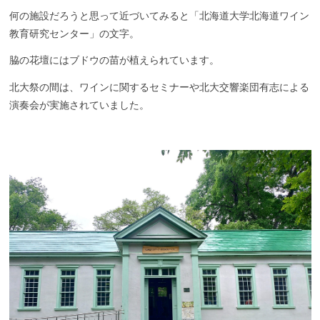
何
の施設だろうと思って近づいてみると「北海道大学北海道ワイン
教育研究センター」の文字。
脇の花壇には
ブドウ
の苗が植えられ
ています。
北大祭の間は、ワインに関するセミナーや
北大交響楽団有志による
演奏会が実施されてい
ました。