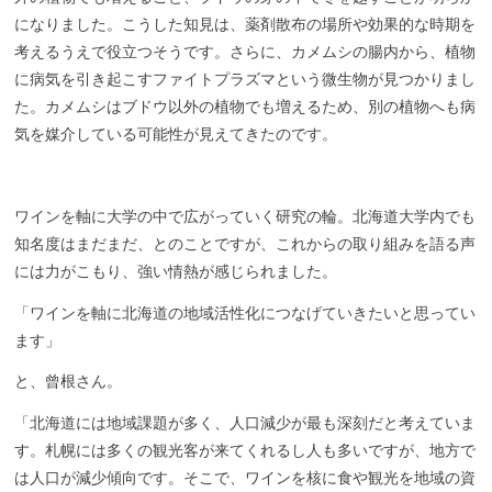
になりました。こうした知見は、薬剤散布の場所や効果的な時期を
考えるうえで役立つそうです。さらに、カメムシの腸内から、植物
に病気を引き起こすファイトプラズマという微生物が見つかりまし
た。カメムシはブドウ以外の植物でも増えるため、
別の植物
へも
病
気を媒介している可能性が見えてきたのです。
ワインを軸に大学の中で広がっていく研究の輪。北海道大学内でも
知名度はまだまだ、とのことですが、これからの取り組み
を語る声
には力がこもり、強い
情熱
が感じられました
。
「ワインを軸に北海道の地域活性化に
つな
げていきたいと思ってい
ます」
と、曾根さん。
「北海道には地域課題が多く、人口減少が最も深刻だと考えていま
す。札幌には多くの観光客が来てくれるし人も多いですが、地方で
は人口が減少傾向です。そこで、ワインを核に食や観光を地域の資