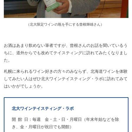
（
北大限定ワインの瓶を手にする曾根輝雄さん）
お酒はあまり飲めない筆者ですが、
曾根さんのお話を聞いているう
ちに
、
道外からでも改めて
テイスティング
に訪れてみたくなりまし
た
。
札幌に来られるワイン好きの方々のみならず、
北海道ワインを体験
してみたい人はぜひ北大ワインテイスティング・ラボに訪れてみて
はいかがでしょうか。
北大
ワインテイスティング・
ラボ
開館日
：毎週 金・土・日・月曜日（年末年始などを除
き、金・月曜日が祝日でも開館）