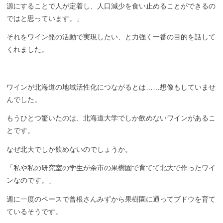
源に
することで
人が定着
し、
人口減少を食い止めること
ができるの
ではと思っています
。」
それをワイン発の活動で実現したい、と力強く一番の目的を話し
て
くれました
。
ワインが北海道の地域活性化につながるとは……
想像もしてい
ませ
んでした。
もうひとつ驚いたのは、北海道大学でしか飲めないワインがあるこ
と
です。
なぜ北大でしか飲めないのでしょうか。
「私や私の研究室の学生が余市の果樹園で育てて
北大
で作ったワイ
ン
なの
です。」
週に一度のペースで曾根さんみずから果樹園に通ってブドウを育て
ているそ
うです。