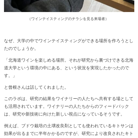
（
ワインテイスティングのチラシを見る来場者）
なぜ、大学の中でワインテイスティングができる場所を作ろうとし
たのでしょうか。
「北海道ワインを楽しめる場所。それが研究から裏づけできる北海
道大学という環境の中にある、という状況を実現したかったので
す。」
と曾根さん
は
話し
てくれました
。
このラボは、
研究の結果をワイナリーの人たちへ共有する
場として
も活用されています。ワイナリーの人たちからの
フィードバック
は、研究や新技術に向け
た
新しい視点になっているそうです。
例えば、ブドウ栽培の土壌改良剤としても使われているキトサンは
効果が出るまでに半年かかるのですが、研究により改良されたキト