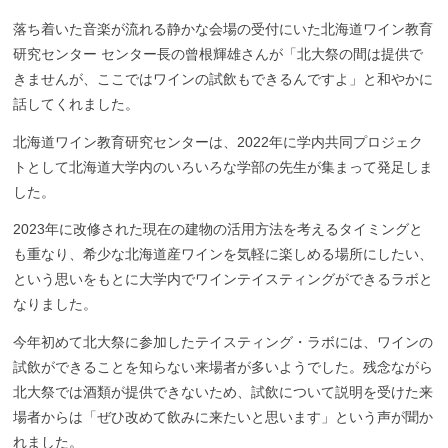
落ち着いた音楽が流れる静かな会場の
受付にいた北海道ワイン教育
研究
センター
センター長の曾根輝雄さんが「
北大祭の間は提供で
きませんが、
こ
こ
ではワインの試飲もできるんですよ」と和やかに
話してく
れました
。
北海道ワイン教育
研究
センターは、2022年に学内共同プロジェク
トとして北海道大学内のいろいろな学部の先生が集ま
って
発足しま
した。
2023年に改修された現在の建物
の
活用
方法を考えるタイミングと
も重なり
、希少な北海道産ワインを気軽に楽しめる場所にしたい、
と
いう思いをもとに
大学内でワインテイスティングができるラボと
なりました
。
今年初めて北大
祭
に参加した
テイスティング・ラボ
には、ワインの
試飲ができることを知らない来場者が
多いようでした
。
残念ながら
北大祭では酒類が提供できないため、試飲について説明を受けた来
場者からは
「ぜひ
改めて
飲みに
来
たいと思います」と
いう声が聞か
れました。