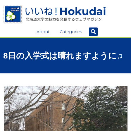
About
Categories
8
日の
入学式は
晴れますように
♫