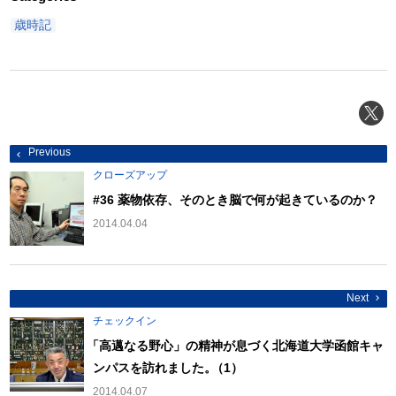
歳時記
投
Previous
稿
ナ
クローズアップ
ビ
ゲ
#36 薬物依存、そのとき脳で何が起きているのか？
ー
シ
2014.04.04
ョ
ン
Next
チェックイン
「
高邁なる野心」の精神が息づく北海道大学函館キャ
ンパスを訪れました
。
（1）
2014.04.07