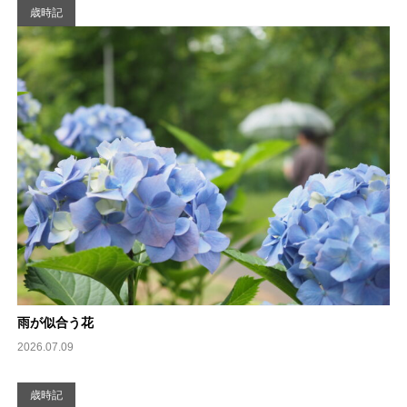
歳時記
雨が似合う花
2026.07.09
歳時記