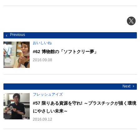
投
Previous
稿
ナ
おいしいね
ビ
ゲ
#62 博物館の「ソフトクリー夢」
ー
シ
2016.09.08
ョ
ン
Next
フレッシュアイズ
#57 限りある資源を守れ! ～プラスチックが描く環境
にやさしい未来～
2016.09.12