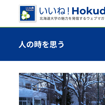
人の
時を
思う