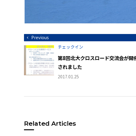
投
Previous
稿
ナ
チェックイン
ビ
ゲ
第8回北大クロスロード交流会が開
ー
シ
されました
ョ
ン
2017.01.25
Related Articles