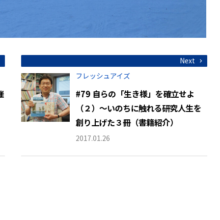
Next
フレッシュアイズ
催
#79 自らの「生き様」を確立せよ
（２）～いのちに触れる研究人生を
創り上げた３冊（書籍紹介）
2017.01.26