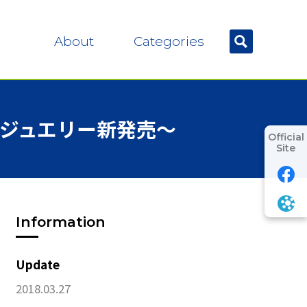
About
Categories
ジュエリー
新発売
～
Official
Site
Information
Update
2018.03.27