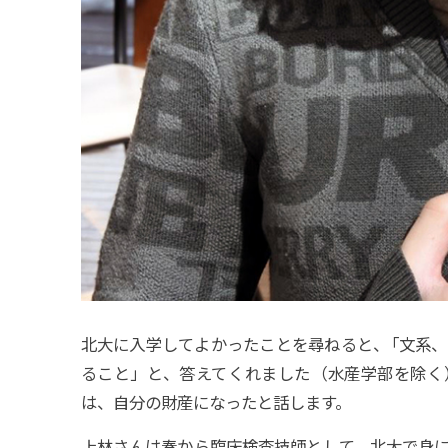
北大に入学してよかったことを尋ねると
、
「文系、
ること」と、答えてくれました（水産学部を除く
は、自分の財産になったと話します。
上林さんは春から臨床検査技師として、北大で身