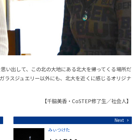
を思い出して、この北の大地にある北大を帰ってくる場所だ
たガラスジュエリー以外にも、北大を近くに感じるオリジナ
【
千脇美香・CoSTEP修了生／社会人】
Next
みぃつけた