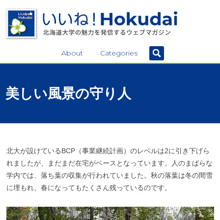
About
Categories
美しい
風景の
守り
人
北大が設けているBCP（事業継続計画）のレベルは2に引き下げら
れましたが、まだまだ在宅がベースとなっています。人のまばらな
学内では、落ち葉の収集が行われていました。秋の落葉は冬の間雪
に埋もれ、春になってもたくさん残っているのです。