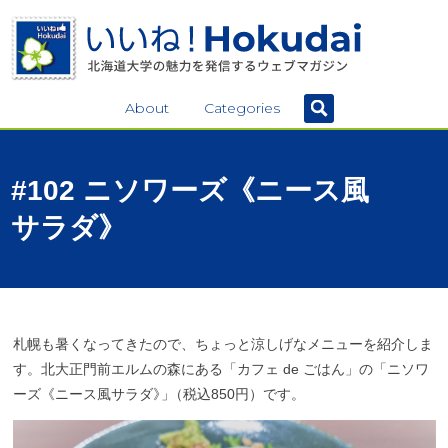
About
Categories
#102
ニソワーズ
《ニース
風
サラダ》
札幌も暑くなってきたので、ちょっと涼しげなメニューを紹介しま
す。北大正門前エルムの森にある「カフェ de ごはん」の「ニソワ
ーズ《ニース風サラダ
》
」
（税込850円）です。