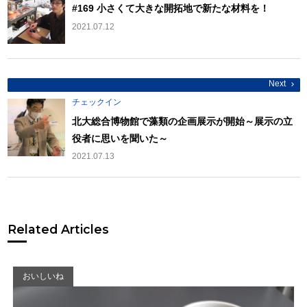
ゲ
#169 小さくて大きな開拓地で新たな材料を！
ー
シ
2021.07.12
ョ
ン
Next
チェックイン
北大総合博物館で藻類の企画展示が開始～展示の立
役者に思いを聞いた～
2021.07.13
Related Articles
おいしいね