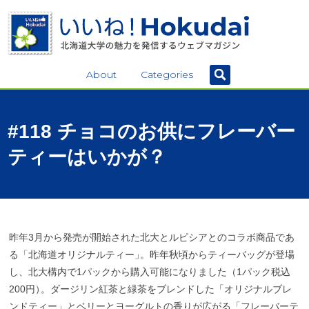
About
Categories
#118
チョコ
のお
供に
フレーバー
ティー
はいかが？
昨年3月から発売が開始された北大とルピシアとのコラボ商品であ
る「北海道オリジナルティー
」
。昨年秋頃からティーバッグが登場
し、北大構内で1パックから購入可能になりました（1パック税込
200円
）
。ダージリン紅茶と緑茶をブレンドした「オリジナルブレ
ンドティー」とベリーとヨーグルトの香りが広がる「フレーバーテ