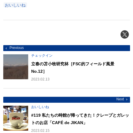
おいしいね
投
Previous
稿
ナ
チェックイン
ビ
ゲ
立春の苫小牧研究林［FSC的フィールド風景
ー
No.12］
シ
ョ
2023.02.13
ン
Next
おいしいね
#119 私たちの時館が帰ってきた！クレープとガレッ
トのお店「CAFÉ de JIKAN」
2023.02.15