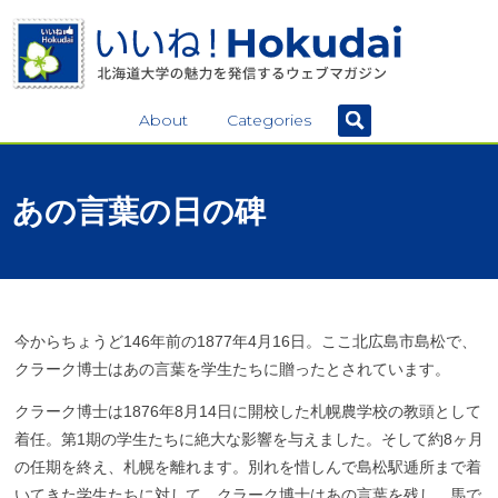
About
Categories
あの
言葉の
日の
碑
今からちょうど146年前の1877年4月16日。ここ北広島市島松で、
クラーク博士はあの言葉を学生たちに贈ったとされています。
クラーク博士は1876年8月14日に開校した札幌農学校の教頭として
着任。第1期の学生たちに絶大な影響を与えました。そして約8ヶ月
の任期を終え、札幌を離れます。別れを惜しんで島松駅逓所まで着
いてきた学生たちに対して、クラーク博士はあの言葉を残し、馬で