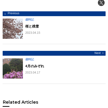
投
Previous
稿
ナ
歳時記
ビ
ゲ
桜と残雪
ー
シ
2023.04.15
ョ
ン
Next
歳時記
4月のみぞれ
2023.04.17
Related Articles