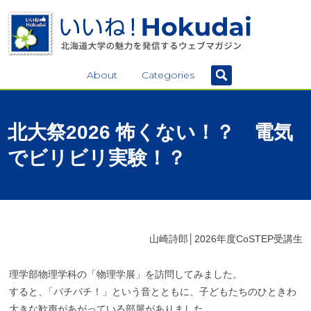
About
Categories
北大祭
2026
怖くない！？
電気
で
ビリビリ
実験！？
山崎詩郎│2026年度CoSTEP受講生
理学部物理学科の「物理学展」を訪問してみました。
すると
、
「バチバチ！」という音とともに、子どもたちのひときわ
大きな歓声があがっている部屋がありました。