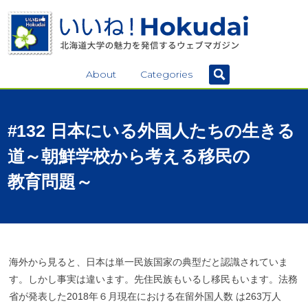
About
Categories
#132
日本にいる
外国人たちの
生きる
道
～
朝鮮学校から
考える
移民の
教育問題
～
海外から見ると、日本は単一民族国家の典型だと認識されていま
す。しかし事実は違います。先住民族もいるし移民もいます。法務
省が発表した2018年６月現在における在留外国人数 は263万人