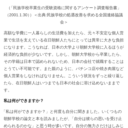
（
「民族学校卒業生の受験資格に関するアンケート調査報告書
」
（2001.1.30
）
）＜出典:民族学校の処遇改善を求める全国連絡協議
会＞
高額な学費に一人暮らしの生活費を加えたら、元々不安定な個人営
業で生活を支えている在日朝鮮人たちにとっては異常に大きな負担
になります。こうなれば、日本の大学より朝鮮大学校に入るほうが
経済的な負担が少ないです。しかし、朝鮮大学校から卒業したら、
その学籍は日本で認められないため、日本の会社で就職することは
とうてい不可能です。また親のように、パチンコ店や焼き肉屋など
個人営業をしなければなりません。こういう状況をずっと繰り返し
たら、在日朝鮮人はいつまでも日本の社会に溶け込めないままで
す。
私は何ができますか？
「
私は何ができますか？」と何度も自分に聞きました。いくつもの
朝鮮学校の論文と本を読みましたが
、
「自分は彼らの思いを受け止
められるのかな」と思う時が多いです。自分の無力さだけはしみじ