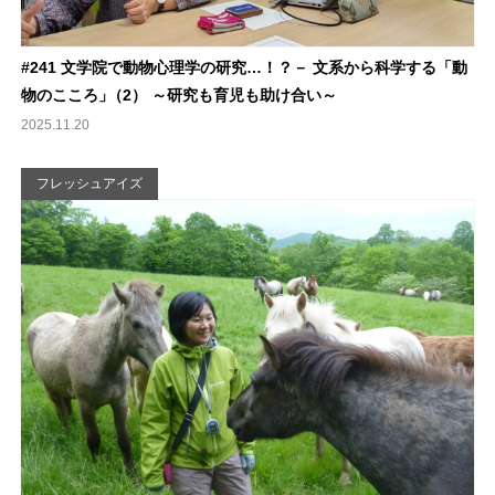
#241 文学院で動物心理学の研究…！？－ 文系から科学する「動
物のこころ
」
（2） ～研究も育児も助け合い～
2025.11.20
フレッシュアイズ