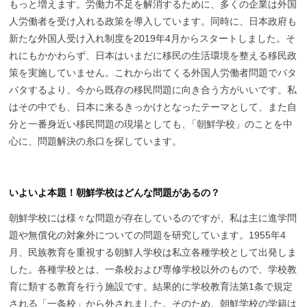
もっと増えます。労働力不足を解消するために、多くの企業は外国
人労働者を受け入れる政策を導入しています。同時に、日本政府も
新たな外国人受け入れ制度を2019年4月からスタートしました。そ
れにもかかわらず、日本はいまだに移民の生活環境を整える移民政
策を実施していません。これから出てくる外国人労働者問題でバタ
バタするより、今から既存の移民問題に向き合う方がいいです。私
はその中でも、日本に来るきっかけとなったテーマとして、また自
分と一番身近い移民問題の現場としても
、
「朝鮮学校」のことを中
心に、問題解決の糸口を探しています。
いよいよ本題！朝鮮学校はどんな問題があるの？
朝鮮学校には様々な問題が存在しているのですが、私は主に進学問
題や無償化の対象外についての問題を研究しています。1955年4
月、民族教育を重視する朝鮮人学校は私立各種学校として出発しま
した。各種学校とは、一条校および専修学校以外のもので、学校教
育に類する教育を行う施設です。結果的に学校教育法第1条で規定
される「一条校」から外されました。そのため、朝鮮学校の学籍は