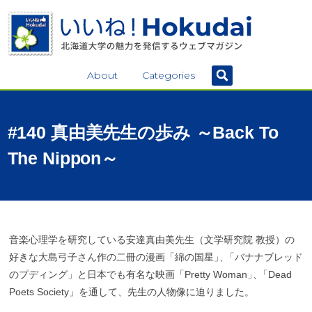
About
Categories
#140
真由美先生の
歩み
～Back To
The Nippon～
音楽心理学を研究している安達真由美先生（文学研究院 教授）の
好きな大島弓子さん作の二冊の漫画「綿の国星
」
、
「バナナブレッド
のプディング」と日本でも有名な映画「Pretty Woman
」
、
「Dead
Poets Society」を通して、先生の人物像に迫りました。