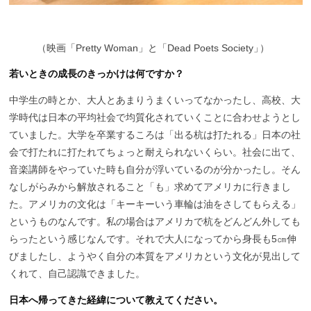
（
映画「Pretty Woman」と「Dead Poets Society
」
）
若いときの成長のきっかけは何ですか？
中学生の時とか、大人とあまりうまくいってなかったし、高校、大
学時代は日本の平均社会で均質化されていくことに合わせようとし
ていました。大学を卒業するころは「出る杭は打たれる」日本の社
会で打たれに打たれてちょっと耐えられないくらい。社会に出て、
音楽講師をやっていた時も自分が浮いているのが分かったし。そん
なしがらみから解放されること「も」求めてアメリカに行きまし
た。アメリカの文化は「キーキーいう車輪は油をさしてもらえる」
というものなんです。私の場合はアメリカで杭をどんどん外しても
らったという感じなんです。それで大人になってから身長も5㎝伸
びましたし、ようやく自分の本質をアメリカという文化が見出して
くれて、自己認識できました。
日本へ帰ってきた経緯について教えてください。