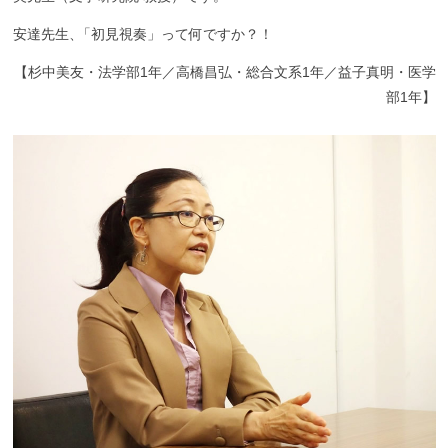
安達先生
、
「初見視奏」って何ですか？！
【
杉中美友・法学部1年／高橋昌弘・総合文系1年／益子真明・医学
部1年】