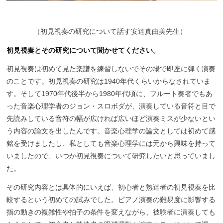
（
初見視奏の研究について話す安達真由美先生）
初見視奏とその研究について聞かせてください。
初見視奏は初めて見た楽譜を練習しないでその場で即座に弾く演奏
のことです。初見視奏の研究は1940年代くらいからなされていま
す。そして1970年代後半から1980年代頃に、フルート奏者でもあ
った音楽心理学者のジョン・スロボダが、演奏している音符と目で
先読みしている音符の幅が広ければ広いほど演奏ミスが少ないとい
う内容の論文を出したんです。音楽心理学の論文としては初めて感
銘を受けましたし、私としても音楽心理学には元から興味を持って
いましたので、いつか初見視奏について研究したいと思っていまし
た。
その研究内容とは具体的にいえば、初心者と熟達者の初見視奏を比
較するという初めての試みでした。ピアノ演奏の難易度に影響する
指の動きの複雑性や拍子の条件を変えながら、被験者に演奏しても