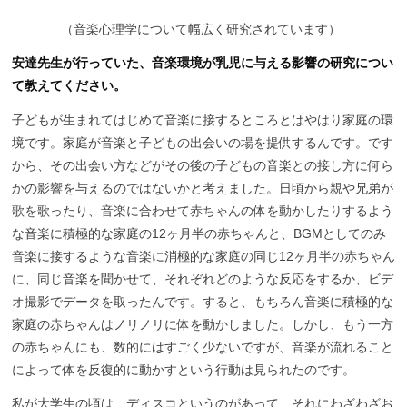
（
音楽心理学について幅広く研究されています）
安達先生が行っていた、音楽環境が乳児に与える影響の研究につい
て教えてください。
子どもが生まれてはじめて音楽に接するところとはやはり家庭の環
境です。家庭が音楽と子どもの出会いの場を提供するんです。です
から、その出会い方などがその後の子どもの音楽との接し方に何ら
かの影響を与えるのではないかと考えました。日頃から親や兄弟が
歌を歌ったり、音楽に合わせて赤ちゃんの体を動かしたりするよう
な音楽に積極的な家庭の12ヶ月半の赤ちゃんと、BGMとしてのみ
音楽に接するような音楽に消極的な家庭の同じ12ヶ月半の赤ちゃん
に、同じ音楽を聞かせて、それぞれどのような反応をするか、ビデ
オ撮影でデータを取ったんです。すると、もちろん音楽に積極的な
家庭の赤ちゃんはノリノリに体を動かしました。しかし、もう一方
の赤ちゃんにも、数的にはすごく少ないですが、音楽が流れること
によって体を反復的に動かすという行動は見られたのです。
私が大学生の頃は、ディスコというのがあって、それにわざわざお