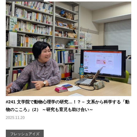
#241 文学院で動物心理学の研究…！？－ 文系から科学する「動
物のこころ
」
（2） ～研究も育児も助け合い～
2025.11.20
フレッシュアイズ