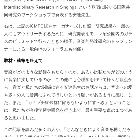
Interdisciplinary Research in Singing）という歌唱に関する国際共
同研究のワークショップで発表する安達先生。
右は、上記のICMPC10をオーガナイズした際、研究成果を一般の
人にもアウトリーチするために、研究発表をモエレ沼公園内のガラ
スのピラミッドで行ったときの様子。音楽的発達研究のトップラン
ナーによる一般向けのフォーラムも開催）
取材・執筆を終えて
音楽がどのような影響をもたらすのか、あるいは私たちがどのよう
に音楽に接しているのか、この他にも心理学を用いて様々な観点か
ら、音楽と私たちの関係に迫る安達先生のお話からは、音楽への愛
や多くの人に音楽にふれてほしいという願いがあるように感じまし
た。また
、
「カナヅチ症候群に陥らないようにすべき」ということ
は、私たちが今後学習や研究を行う上で、最も重要な点の１つであ
ると思いました。
この記事を読んだ多くの人が
、
「どんなときによく音楽を聴くだろ
う？
」
「初心者でもピアノを弾けるの！？」というように、音楽と