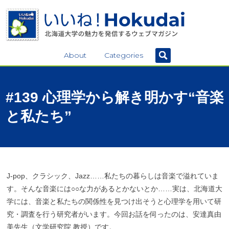
About
Categories
#139
心理学から
解き
明かす
“
音楽
と
私たち
”
J-pop、クラシック、Jazz……私たちの暮らしは音楽で溢れていま
す。そんな音楽には○○な力があるとかないとか……実は、北海道大
学には、音楽と私たちの関係性を見つけ出そうと心理学を用いて研
究・調査を行う研究者がいます。今回お話を伺ったのは、安達真由
美先生（文学研究院 教授）です。