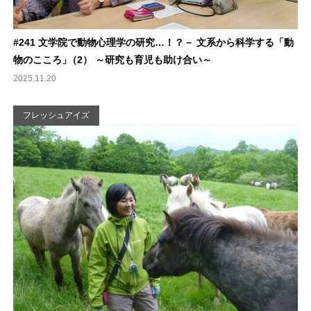
#241 文学院で動物心理学の研究…！？－ 文系から科学する「動
物のこころ
」
（2） ～研究も育児も助け合い～
2025.11.20
フレッシュアイズ