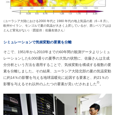
（
ユーラシア大陸における2000 年代と 1980 年代の地上気温の差（6～8 月
）
。
欧州やイラン、モンゴルで夏の気温が大きく上昇しているが、西シベリアはほ
とんど変化がない
）
〈図提供：佐藤友徳さん〉
シミュレーションで
気候変動の
要素を
分離
そこで、1951年から2010年までの60年間の観測データよりシミュ
レーションした6,000通りの夏季の大気の状態に、佐藤さんは主成
分分析という方法を適用することで、気候変動を構成する複数の要
素を分離しました。その結果、ユーラシア大陸北部の夏の気温変動
に約14％の影響を与える地球温暖化に起因する要素と、約21％の
2)
影響を与えるそれ以外のふたつの要素が見いだされました
。