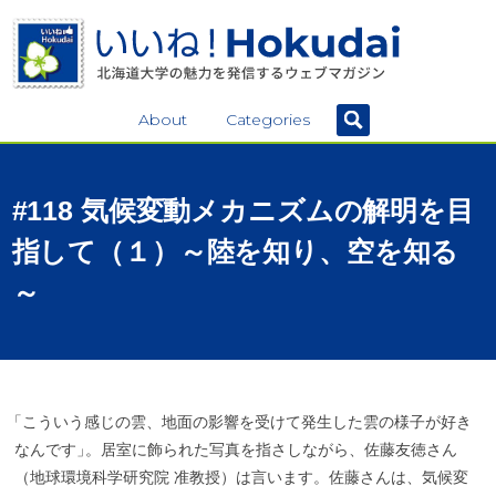
About
Categories
#118
気候変動
メカニズム
の
解明を
目
指して
（１）
～
陸を
知り、
空を
知る
～
「
こういう感じの雲、地面の影響を受けて発生した雲の様子が好き
なんです
」
。居室に飾られた写真を指さしながら、佐藤友徳さん
（地球環境科学研究院 准教授）は言います。佐藤さんは、気候変