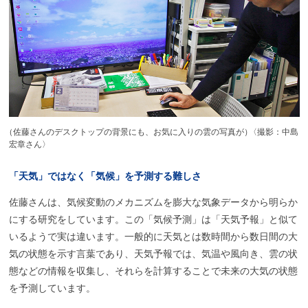
（
佐藤さんのデスクトップの背景にも、お気に入りの雲の写真が
）
〈撮影：中島
宏章さん〉
「天気」
ではなく
「気候」を
予測する
難しさ
佐藤さんは、気候変動のメカニズムを膨大な気象データから明らか
にする研究をしています。この「気候予測」は「天気予報」と似て
いるようで実は違います。一般的に天気とは数時間から数日間の大
気の状態を示す言葉であり、天気予報では、気温や風向き、雲の状
態などの情報を収集し、それらを計算することで未来の大気の状態
を予測しています。