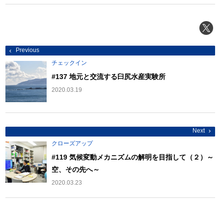
投
Previous
稿
ナ
チェックイン
ビ
ゲ
#137 地元と交流する臼尻水産実験所
ー
シ
2020.03.19
ョ
ン
Next
クローズアップ
#119 気候変動メカニズムの解明を目指して（２）～
空、その先へ～
2020.03.23