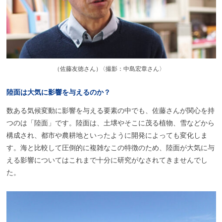
（
佐藤友徳さん
）
〈撮影：中島宏章さん〉
陸面は
大気に
影響を
与えるのか？
数ある気候変動に影響を与える要素の中でも、佐藤さんが関心を持
つのは「陸面」です。陸面は、土壌やそこに茂る植物、雪などから
構成され、都市や農耕地といったように開発によっても変化しま
す。海と比較して圧倒的に複雑なこの特徴のため、陸面が大気に与
える影響についてはこれまで十分に研究がなされてきませんでし
た。