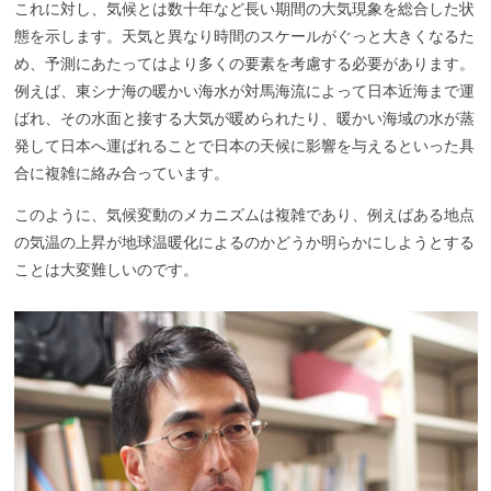
これに対し、気候とは数十年など長い期間の大気現象を総合した状
態を示します。天気と異なり時間のスケールがぐっと大きくなるた
め、予測にあたってはより多くの要素を考慮する必要があります。
例えば、東シナ海の暖かい海水が対馬海流によって日本近海まで運
ばれ、その水面と接する大気が暖められたり、暖かい海域の水が蒸
発して日本へ運ばれることで日本の天候に影響を与えるといった具
合に複雑に絡み合っています。
このように、気候変動のメカニズムは複雑であり、例えばある地点
の気温の上昇が地球温暖化によるのかどうか明らかにしようとする
ことは大変難しいのです。