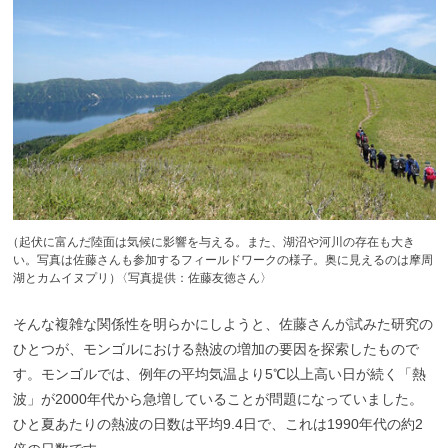
（
起伏に富んだ陸面は気候に影響を与える。また、湖沼や河川の存在も大き
い。写真は佐藤さんも参加するフィールドワークの様子。奥に見えるのは摩周
湖とカムイヌプリ
）
〈写真提供：佐藤友徳さん〉
そんな複雑な関係性を明らかにしようと、佐藤さんが試みた研究の
ひとつが、モンゴルにおける熱波の増加の要因を探索したもので
す。モンゴルでは、例年の平均気温より5℃以上高い日が続く「熱
波」が2000年代から急増していることが問題になっていました。
ひと夏あたりの熱波の日数は平均9.4日で、これは1990年代の約2