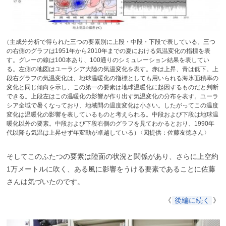
（
主成分分析で得られた三つの要素別に上段・中段・下段で表している。三つ
の右側のグラフは1951年から2010年までの夏における気温変化の指標を表
す。グレーの線は100本あり、100通りのシミュレーション結果を表してい
る。左側の地図はユーラシア大陸の気温変化を表す。赤は上昇、青は低下。上
段右グラフの気温変化は、地球温暖化の指標としても用いられる海氷面積率の
変化と同じ傾向を示し、この第一の要素は地球温暖化に起因するものだと判断
できる。上段左はこの温暖化の影響が作り出す気温変化の分布を表す。ユーラ
シア全域で暑くなっており、地域間の温度変化は小さい。したがってこの温度
変化は温暖化の影響を表しているものと考えられる。中段および下段は地球温
暖化以外の要素。中段および下段右側のグラフを見てわかるとおり、1990年
代以降も気温は上昇せず年変動が卓越している
）
〈図提供：佐藤友徳さん〉
そしてこのふたつの要素は陸面の状況と関係があり、さらに上空約
1万メートルに吹く、ある風に影響をうける要素であることに佐藤
さんは気づいたのです。
《
後編に続く
》