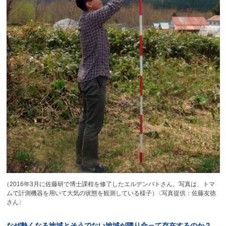
（
2016年3月に佐藤研で博士課程を修了したエルデンバトさん。写真は、トマ
ムで計測機器を用いて大気の状態を観測している様子
）
〈写真提供：佐藤友徳
さん〉
なぜ
熱くなる
地域とそうでない
地域が
隣り
合って
存在するのか？