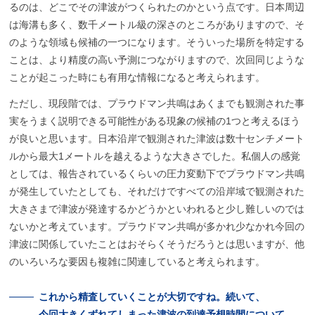
るのは、どこでその津波がつくられたのかという点です。日本周辺
は海溝も多く、数千メートル級の深さのところがありますので、そ
のような領域も候補の一つになります。そういった場所を特定する
ことは、より精度の高い予測につながりますので、次回同じような
ことが起こった時にも有用な情報になると考えられます。
ただし、現段階では、プラウドマン共鳴はあくまでも観測された事
実をうまく説明できる可能性がある現象の候補の1つと考えるほう
が良いと思います。日本沿岸で観測された津波は数十センチメート
ルから最大1メートルを越えるような大きさでした。私個人の感覚
としては、報告されているくらいの圧力変動下でプラウドマン共鳴
が発生していたとしても、それだけですべての沿岸域で観測された
大きさまで津波が発達するかどうかといわれると少し難しいのでは
ないかと考えています。プラウドマン共鳴が多かれ少なかれ今回の
津波に関係していたことはおそらくそうだろうとは思いますが、他
のいろいろな要因も複雑に関連していると考えられます。
これから
精査していくことが
大切ですね。
続いて、
今回大きくずれてしまった
津波の
到達予想時間について