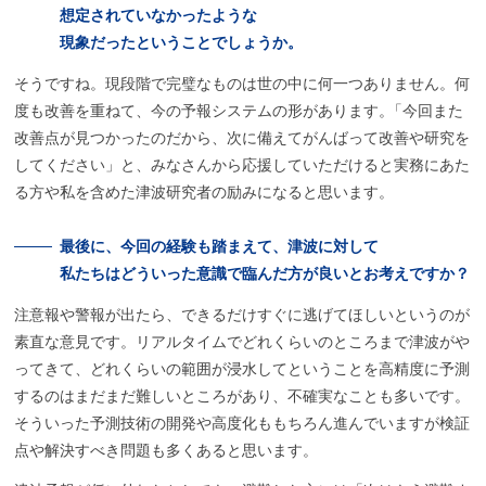
想定されていなかったような
現象だったということでしょうか。
そうですね。現段階で完璧なものは世の中に何一つありません。何
度も改善を重ねて、今の予報システムの形があります
。
「今回また
改善点が見つかったのだから、次に備えてがんばって改善や研究を
してください」と、みなさんから応援していただけると実務にあた
る方や私を含めた津波研究者の励みになると思います。
最後に、
今回の
経験も
踏まえて、
津波に
対して
私たちはどういった
意識で
臨んだ
方が
良いと
お考えですか？
注意報や警報が出たら、できるだけすぐに逃げてほしいというのが
素直な意見です。リアルタイムでどれくらいのところまで津波がや
ってきて、どれくらいの範囲が浸水してということを高精度に予測
するのはまだまだ難しいところがあり、不確実なことも多いです。
そういった予測技術の開発や高度化ももちろん進んでいますが検証
点や解決すべき問題も多くあると思います。