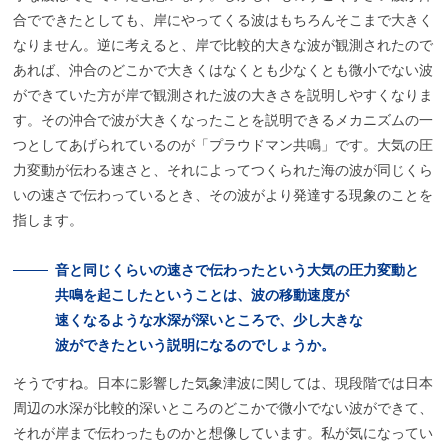
合でできたとしても、岸にやってくる波はもちろんそこまで大きく
なりません。逆に考えると、岸で比較的大きな波が観測されたので
あれば、沖合のどこかで大きくはなくとも少なくとも微小でない波
ができていた方が岸で観測された波の大きさを説明しやすくなりま
す。その沖合で波が大きくなったことを説明できるメカニズムの一
つとしてあげられているのが「プラウドマン共鳴」です。大気の圧
力変動が伝わる速さと、それによってつくられた海の波が同じくら
いの速さで伝わっているとき、その波がより発達する現象のことを
指します。
音と
同じくらいの
速さで
伝わったという
大気の
圧力変動と
共鳴を
起こしたということは、
波の
移動速度が
速くなるような
水深が
深いところで、
少し
大きな
波ができたという
説明になるのでしょうか。
そうですね。日本に影響した気象津波に関しては、現段階では日本
周辺の水深が比較的深いところのどこかで微小でない波ができて、
それが岸まで伝わったものかと想像しています。私が気になってい