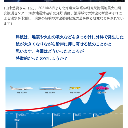
（
山中悠資さん（左
）
。2021年6月より北海道大学 理学研究院附属地震火山研
究観測センター 海底地震津波研究分野 講師。沿岸域での津波の挙動やそれに
よる浸水を予測し、現象の解明や津波被害軽減の道を探る研究などをされてい
ます）
津波は、
地震や
火山の
噴火などを
きっかけに
外洋で
発生した
波が
大きくなりながら
沿岸に
押し
寄せる
波のことかと
思います。
今回はどういったところが
特徴的だったのでしょうか？