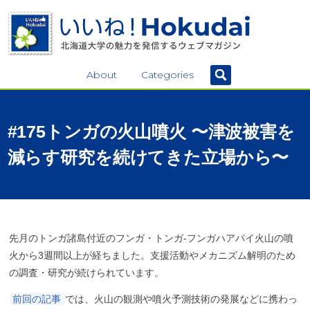
About
Categories
#175
トンガ
の
火山噴火
〜
津波被害を
減らす
研究を
続けてきた
立場から
〜
先月のトンガ諸島付近のフンガ・トンガ-フンガハアパイ火山の噴
火から3週間以上が経ちました。支援活動やメカニズム解明のため
の調査・研究が続けられています。
前回の記事
では、火山の観測や噴火予測技術の発展などに携わっ