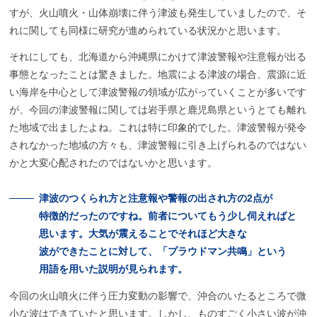
すが、火山噴火・山体崩壊に伴う津波も発生していましたので、そ
れに関しても同様に研究が進められている状況かと思います。
それにしても、北海道から沖縄県にかけて津波警報や注意報が出る
事態となったことは驚きました。地震による津波の場合、震源に近
い海岸を中心として津波警報の領域が広がっていくことが多いです
が、今回の津波警報に関しては岩手県と鹿児島県というとても離れ
た地域で出ましたよね。これは特に印象的でした。津波警報が発令
されなかった地域の方々も、津波警報に引き上げられるのではない
かと大変心配されたのではないかと思います。
津波のつくられ
方と
注意報や
警報の
出され
方の
2点が
特徴的だったのですね。
前者についてもう
少し
伺えればと
思います。
大気が
震えることでそれほど
大きな
波ができたことに
対して、
「プラウドマン
共鳴」
という
用語を
用いた
説明が
見られます。
今回の火山噴火に伴う圧力変動の影響で、沖合のいたるところで微
小な波はできていたと思います。しかし、ものすごく小さい波が沖