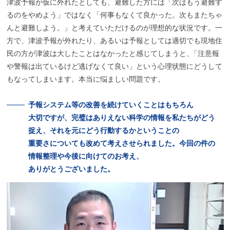
津波予報が仮に外れたとしても、避難した方には「次はもう避難す
るのをやめよう」ではなく「何事もなくて良かった。次もまたちゃ
んと避難しよう。」と考えていただけるのが理想的な状況です。一
方で、津波予報が外れたり、あるいは予報としては適切でも現地住
民の方が津波は大したことはなかったと感じてしまうと
、
「注意報
や警報は出ているけど逃げなくて良い」という心理状態にどうして
もなってしまいます。本当に悩ましい問題です。
予報
システム
等の
改善を
続けていくことはもちろん
大切ですが、
完璧はありえない
科学の
情報を
私たちがどう
捉え、
それを
元にどう
行動するかということの
重要さについても
改めて
考えさせられました。
今回の
件の
情報整理や
今後に
向けての
お考え、
ありがとうございました。