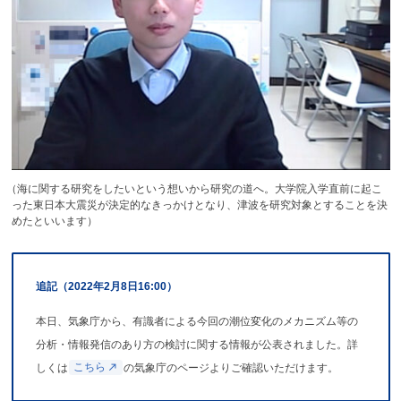
（
海に関する研究をしたいという想いから研究の道へ。大学院入学直前に起こ
った東日本大震災が決定的なきっかけとなり、津波を研究対象とすることを決
めたといいます）
追記
（2022年
2月
8日
16:00）
本日、気象庁から、有識者による今回の潮位変化のメカニズム等の
分析・情報発信のあり方の検討に関する情報が公表されました。詳
しくは
こちら
の気象庁のページよりご確認いただけます。