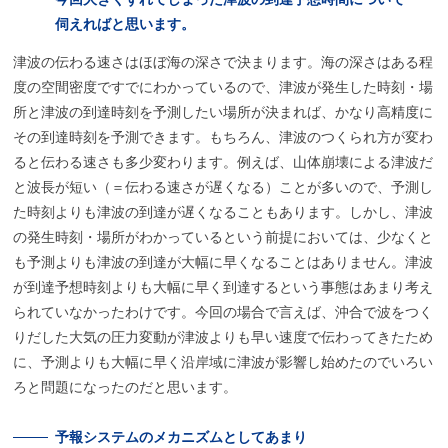
伺えればと
思います。
津波の伝わる速さはほぼ海の深さで決まります。海の深さはある程
度の空間密度ですでにわかっているので、津波が発生した時刻・場
所と津波の到達時刻を予測したい場所が決まれば、かなり高精度に
その到達時刻を予測できます。もちろん、津波のつくられ方が変わ
ると伝わる速さも多少変わります。例えば、山体崩壊による津波だ
と波長が短い（＝伝わる速さが遅くなる）ことが多いので、予測し
た時刻よりも津波の到達が遅くなることもあります。しかし、津波
の発生時刻・場所がわかっているという前提においては、少なくと
も予測よりも津波の到達が大幅に早くなることはありません。津波
が到達予想時刻よりも大幅に早く到達するという事態はあまり考え
られていなかったわけです。今回の場合で言えば、沖合で波をつく
りだした大気の圧力変動が津波よりも早い速度で伝わってきたため
に、予測よりも大幅に早く沿岸域に津波が影響し始めたのでいろい
ろと問題になったのだと思います。
予報
システムの
メカニズム
としてあまり