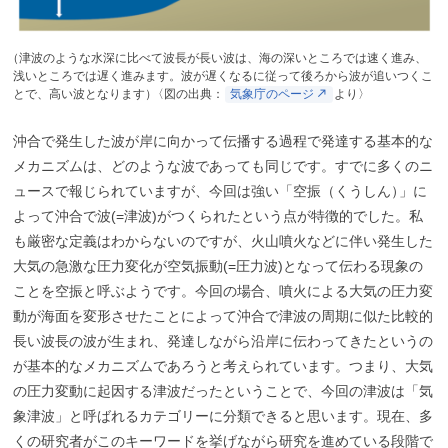
（
津波のような水深に比べて波長が長い波は、海の深いところでは速く進み、
浅いところでは遅く進みます。波が遅くなるに従って後ろから波が追いつくこ
とで、高い波となります
）
〈図の出典：
気象庁のページ
より〉
沖合で発生した波が岸に向かって伝播する過程で発達する基本的な
メカニズムは、どのような波であっても同じです。すでに多くのニ
ュースで報じられていますが、今回は強い「空振（くうしん
）
」に
よって沖合で波(=津波)がつくられたという点が特徴的でした。私
も厳密な定義はわからないのですが、火山噴火などに伴い発生した
大気の急激な圧力変化が空気振動(=圧力波)となって伝わる現象の
ことを空振と呼ぶようです。今回の場合、噴火による大気の圧力変
動が海面を変形させたことによって沖合で津波の周期に似た比較的
長い波長の波が生まれ、発達しながら沿岸に伝わってきたというの
が基本的なメカニズムであろうと考えられています。つまり、大気
の圧力変動に起因する津波だったということで、今回の津波は「気
象津波」と呼ばれるカテゴリーに分類できると思います。現在、多
くの研究者がこのキーワードを挙げながら研究を進めている段階で