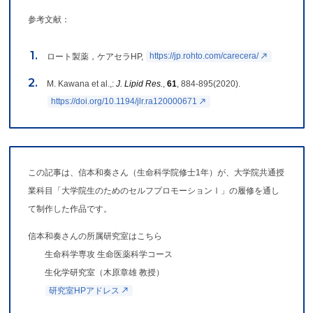
参考文献：
ロート製薬，ケアセラHP,
https://jp.rohto.com/carecera/
M. Kawana et al.,:
J. Lipid Res.
,
61
, 884-895(2020).
https://doi.org/10.1194/jlr.ra120000671
この記事は、信本和奏さん（生命科学院修士1年）が、大学院共通授
業科目「大学院生のためのセルフプロモーションⅠ」の履修を通し
て制作した作品です。
信本和奏さんの所属研究室はこちら
生命科学専攻 生命医薬科学コース
生化学研究室（木原章雄 教授）
研究室HPアドレス