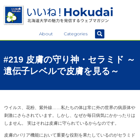
About
Categories
#219
皮膚の
守り
神
・
セラミド
～
遺伝子
レベル
で
皮膚を
見る
～
ウイルス、花粉、紫外線……私たちの体は常に外の世界の病原体や
刺激にさらされています。しかし、なぜか毎日病気にかかったりは
しません。 実はそれは皮膚に守られているからなのです。
皮膚のバリア機能において重要な役割を果たしているのがセラミド