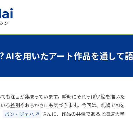
? AIを
用いた
アート
作品を
通して
ついても注目が集まっています。瞬時にそれっぽい絵を描いた
ている差別やおろかさにも気づきます。今回は、札幌でAIを
、
バン・ジェハ
さんに、作品の共催である北海道大学