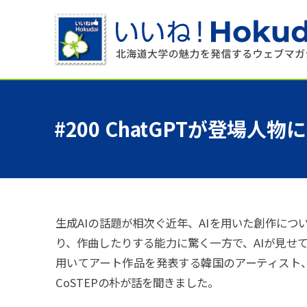
#200 ChatGPT
が
登場人物に
生成AIの話題が相次ぐ近年、AIを用いた創作に
り、作曲したりする能力に驚く一方で、AIが見せ
用いてアート作品を発表する韓国のアーティスト
CoSTEPの朴が話を聞きました。