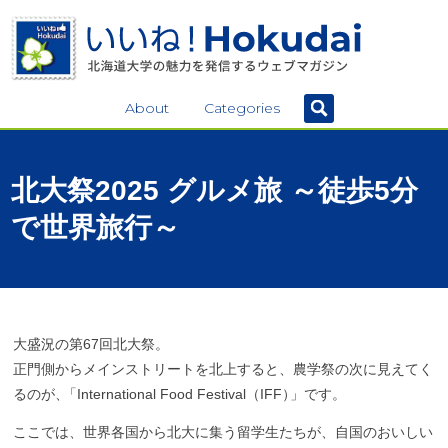
About
Categories
北大祭
2025
グルメ
旅
～
徒歩
5
分
で
世界旅行
～
大盛況の第67回北大祭。
正門側からメインストリートを北上すると、農学祭の次に見えてく
るのが
、
「International Food Festival（IFF
）
」です。
ここでは、世界各国から北大に集う留学生たちが、自国のおいしい