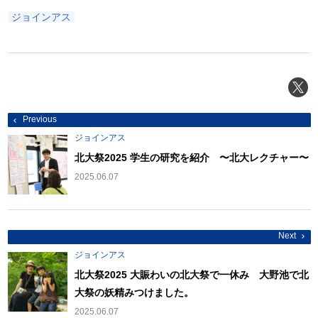
ジョインアス
投
Previous
稿
ナ
ジョインアス
ビ
ゲ
北大祭2025 学生の研究を紹介 〜北大レクチャー〜
ー
シ
2025.06.07
ョ
ン
Next
ジョインアス
北大祭2025 大賑わいの北大祭で一休み 大野池で北
大祭の妖精みつけました。
2025.06.07