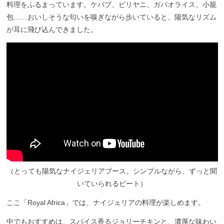
料理をふるまっています。
ケバブ、ビリヤニ、ガパオライス、小籠
包……おいしそうな匂いを嗅ぎながら歩いていると、陽気なリズム
が耳に飛び込んできました。
（とっても陽気なナイジェリアブース。シンプルながら、ずっと聞
いていられるビート）
ここ「Royal Africa」では、ナイジェリアの料理が楽しめます。
中でもおすすめは、スパイス香るジョリーチキンと、濃厚な味わい