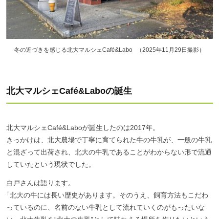
冬の近づきを感じる北大マルシェCafé&Labo
（2025年11月29日撮影）
北大
マルシェ
Café&Laboの
誕生
北大マルシェCafé&Laboが誕生したのは2017年。
きっかけは、北大農場で丁寧に育てられた牛の牛乳が、一般の牛乳
と混ざって出荷され、北大の牛乳であることがわからない形で流通
していたという現状でした。
白戸さんは語ります。
「
北大の牛には長い歴史があります。そのうえ、飼育方法もこだわ
っているのに、名前のない牛乳として流れていくのがもったいな