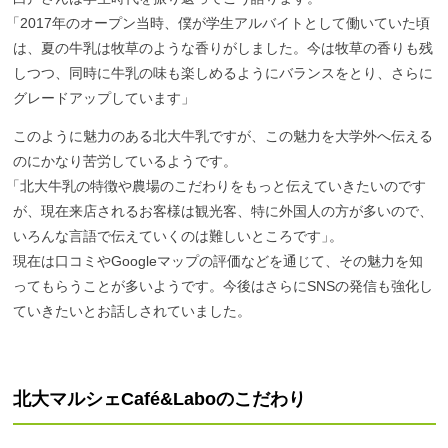
「
2017年のオープン当時、僕が学生アルバイトとして働いていた頃
は、夏の牛乳は牧草のような香りがしました。今は牧草の香りも残
しつつ、同時に牛乳の味も楽しめるようにバランスをとり、さらに
グレードアップしています」
このように魅力のある北大牛乳ですが、この魅力を大学外へ伝える
のにかなり苦労しているようです。
「
北大牛乳の特徴や農場のこだわりをもっと伝えていきたいのです
が、現在来店されるお客様は観光客、特に外国人の方が多いので、
いろんな言語で伝えていくのは難しいところです
」
。
現在は口コミやGoogleマップの評価などを通じて、その魅力を知
ってもらうことが多いようです。今後はさらにSNSの発信も強化し
ていきたいとお話しされていました。
北大
マルシェ
Café&Labo
のこだわり