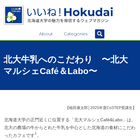
About
Categories
北大牛乳へのこだわり
〜
北大
マルシェ
Café＆Labo〜
【植田康太郎│2025年度CoSTEP受講生】
北海道大学の正門近くに位置する「北大マルシェCafé&Labo」は、
北大の農場の牛からとれた牛乳を中心とした北海道の食材にこだわ
1
ったカフェです
。