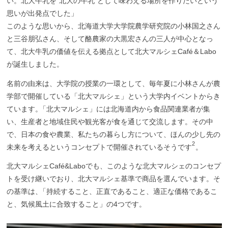
い。北大牛乳を“北大の牛乳”として味わえる場所を作りたいという
思いが出発点でした」
このような思いから、北海道大学大学院農学研究院の小林国之さん
と三谷朋弘さん、そして酪農家の大黒宏さんの三人が中心となっ
て、北大牛乳の価値を伝える拠点として北大マルシェCafé＆Labo
が誕生しました。
名前の由来は、大学院の授業の一環として、毎年夏に小林さんが農
学部で開催している「北大マルシェ」という大学内イベントからき
ています
。
「北大マルシェ」には北海道内から食品関連業者が集
い、生産者と地域住民や観光客が食を通じて交流します。その中
で、日本の食や農業、私たちの暮らし方について、ほんの少し先の
2
未来を考えるというコンセプトで開催されているそうです
。
北大マルシェCafé&Laboでも、このような北大マルシェのコンセプ
トを受け継いでおり、北大マルシェ基準で商品を選んでいます。そ
の基準は
、
「持続すること、正直であること、適正な価格であるこ
と、気候風土に合致すること」の4つです。