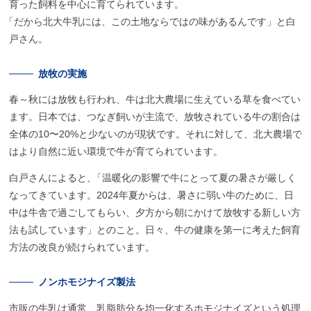
育った飼料を中心に育てられています。
「
だから北大牛乳には、この土地ならではの味があるんです」と白
戸さん。
放牧の
実施
春～秋には放牧も行われ、牛は北大農場に生えている草を食べてい
ます。日本では、つなぎ飼いが主流で、放牧されている牛の割合は
全体の10〜20%と少ないのが現状です。それに対して、北大農場で
はより自然に近い環境で牛が育てられています。
白戸さんによると
、
「温暖化の影響で牛にとって夏の暑さが厳しく
なってきています。2024年夏からは、暑さに弱い牛のために、日
中は牛舎で過ごしてもらい、夕方から朝にかけて放牧する新しい方
法も試しています」とのこと。日々、牛の健康を第一に考えた飼育
方法の改良が続けられています。
ノンホモジナイズ
製法
市販の牛乳は通常、乳脂肪分を均一化するホモジナイズという処理