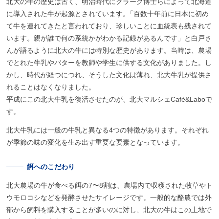
北大の牛の歴史は古く、明治時代にクラーク博士らによって北海道
に導入された牛が起源とされています
。
「百数十年前に日本に初め
て牛を連れてきたと言われており、珍しいことに血統表も残されて
います。親が誰で何の系統かがわかる記録があるんです」と白戸さ
んが語るように北大の牛には特別な歴史があります。当時は、農場
でとれた牛乳やバターを教師や学生に供する文化がありました。し
かし、時代が経つにつれ、そうした文化は薄れ、北大牛乳が提供さ
れることはなくなりました。
平成にこの北大牛乳を復活させたのが、北大マルシェCafé&Laboで
す。
北大牛乳には一般の牛乳と異なる4つの特徴があります。それぞれ
が季節の味の変化を生み出す重要な要素となっています。
餌へのこだわり
北大農場の牛が食べる餌の7〜8割は、農場内で収穫された牧草やト
ウモロコシなどを発酵させたサイレージです。一般的な酪農では外
部から飼料を購入することが多いのに対し、北大の牛はこの土地で