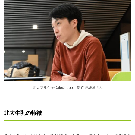
北大マルシェCafé&Labo店長 白戸雄翼さん
北大牛乳の
特徴