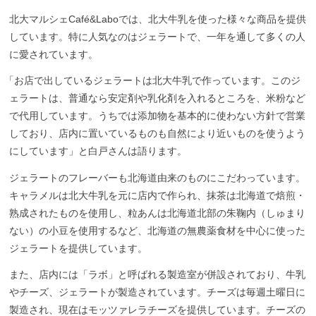
北大マルシェCafé&Laboでは、北大牛乳を使った様々な商品を提供
しています。特に人気なのはジェラートで、一年を通して多くの人
に愛されています。
「
お店で出しているジェラートは北大牛乳で作っています。このジ
ェラートは、普通なら安定剤や乳化剤を入れるところを、米粉など
で代用しています。うちでは添加物を基本的に使わない方針で営業
しており、店内に置いているものも自然により近いものを使うよう
にしています」と白戸さんは語ります。
ジェラートのフレーバーも北海道由来のものにこだわっています。
キャラメルは北大牛乳を元に店内で作られ、抹茶は北海道で焙煎・
熟成されたものを使用し、粒あんは北海道北部の朱鞠内（しゅまり
ない）の小豆を使用するなど、北海道の無農薬食材を中心に使った
ジェラートを提供しています。
また、店内には「ラボ」と呼ばれる製造室が併設されており、牛乳
やチーズ、ジェラートが製造されています。チーズは毎週土曜日に
製造され、現在はモッツァレラチーズを提供しています。チーズの