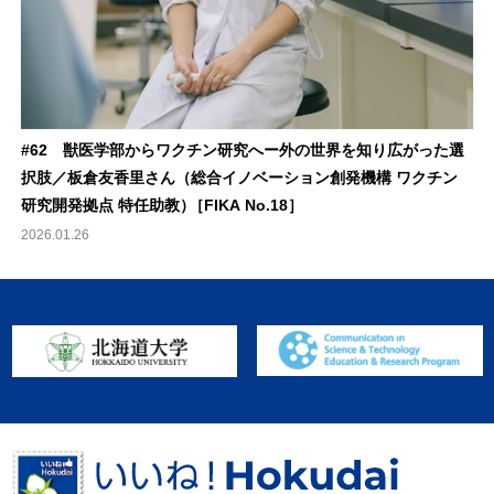
#62 獣医学部からワクチン研究へー外の世界を知り広がった選
択肢／板倉友香里さん（総合イノベーション創発機構 ワクチン
研究開発拠点 特任助教
）
［FIKA No.18］
2026.01.26