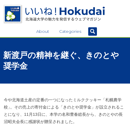
About
Categories
新渡戸の
精神を
継ぐ、
きのとや
奨学金
今や北海道土産の定番の一つになったミルククッキー「札幌農学
校
」
。その売上の寄付金による「きのとや奨学金」が設立されるこ
とになり、11月13日に、本学の名和豊春総長から、きのとやの長
沼昭夫会長に感謝状が贈呈されました。