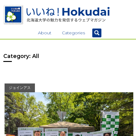
About
Categories
Category: All
ジョインアス