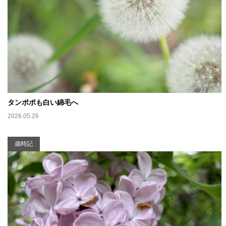
タンポポも白い綿毛へ
2026.05.26
歳時記