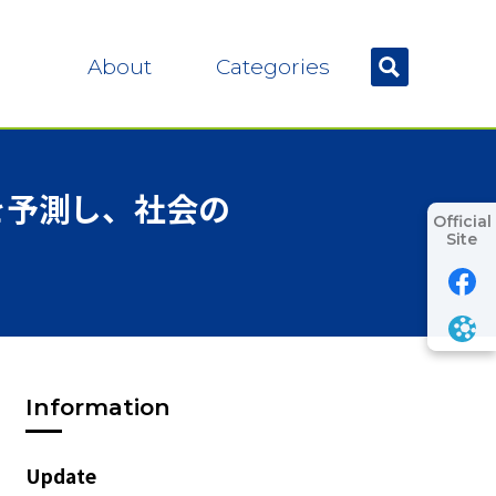
About
Categories
を
予測し、
社会の
Official
Site
Information
Update