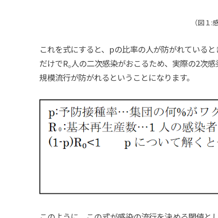
（
図１:
これを式にすると、pの比率の人が防がれているときは
だけでR₀人の二次感染がおこるため、実際の2次感染
規模流行が防がれるということになります。
このように、この式が感染の流行を決める閾値と