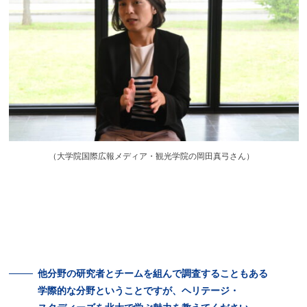
（
大学院国際広報メディア・観光学院の岡田真弓さん）
他分野の
研究者と
チームを
組んで
調査することも
ある
学際的な
分野ということですが、
ヘリテージ・