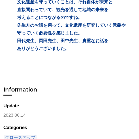
文化遺産を
守っていくことは、
それ
自体が
未来と
直接関わっていて、
観光を
通して
地域の
未来を
考えることにつながるのですね。
先生方の
お話を
伺って、
文化遺産を
研究していく
意義や
守っていく
必要性を
感じました。
田代先生、
岡田先生、
田中先生、
貴重な
お話を
ありがとうございました。
Information
Update
2023.06.14
Categories
クローズアップ