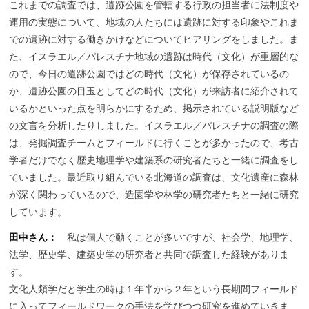
これまでの調査では、遺跡公園を管轄する行政の担当者に法制度や
運用の実態について、地域の人たちには遺跡に対する印象やこれま
での遺跡に対する働きかけなどについてヒアリングをしました。ま
た、イスラエル／パレスチナ地域の遺跡は時代（文化）が重層的な
ので、今日の遺跡公園ではどの時代（文化）が保存されているの
か、遺跡公園の目玉としてどの時代（文化）が来訪者に紹介されて
いるかといった点を明らかにするため、掲示されている説明版など
の文言を分析したりしました。イスラエル／パレスチナの調査の際
は、発掘調査チームとフィールドに行くことが多かったので、考古
学者だけでなく歴史地理学や建築系の研究者たちと一緒に調査をし
ていました。最近取り組んでいる北海道の調査は、文化遺産に森林
が深く関わっているので、造園学や林学の研究者たちと一緒に研究
しています。
田中さん：
私は個人で動くことが多いですが、社会学、地理学、
法学、歴史学、建築史学の研究者と共同で調査した経験がありま
す。
文化人類学だと学生の時は１年半から２年という長期間フィールド
に入ってフィールドワークの手法を学びつつ研究を進めていきま