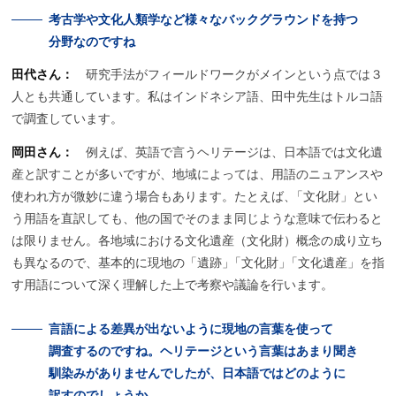
考古学や
文化人類学など
様々な
バックグラウンドを
持つ
分野なのですね
田代さん：
研究手法がフィールドワークがメインという点では３
人とも共通しています。私はインドネシア語、田中先生はトルコ語
で調査しています。
岡田さん：
例えば、英語で言うヘリテージは、日本語では文化遺
産と訳すことが多いですが、地域によっては、用語のニュアンスや
使われ方が微妙に違う場合もあります。たとえば
、
「文化財」とい
う用語を直訳しても、他の国でそのまま同じような意味で伝わると
は限りません。各地域における文化遺産（文化財）概念の成り立ち
も異なるので、基本的に現地の「遺跡
」
「文化財
」
「文化遺産」を指
す用語について深く理解した上で考察や議論を行います。
言語による
差異が
出ないように
現地の
言葉を
使って
調査するのですね。
ヘリテージ
という
言葉はあまり
聞き
馴染みがありませんでしたが、
日本語ではどのように
訳すのでしょうか