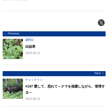
投
Previous
稿
ナ
歳時記
ビ
ゲ
白詰草
ー
シ
2023.06.13
ョ
ン
Next
チェックイン
#197 愛して、恐れて～クマを保護しながら、管理す
る～
2023.06.15