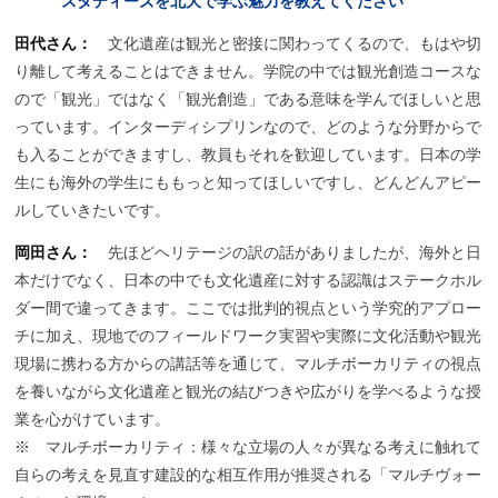
スタディーズを
北大で
学ぶ
魅力を
教えてください
田代さん：
文化遺産は観光と密接に関わってくるので、もはや切
り離して考えることはできません。学院の中では観光創造コースな
ので「観光」ではなく「観光創造」である意味を学んでほしいと思
っています。インターディシプリンなので、どのような分野からで
も入ることができますし、教員もそれを歓迎しています。日本の学
生にも海外の学生にももっと知ってほしいですし、どんどんアピー
ルしていきたいです。
岡田さん：
先ほどヘリテージの訳の話がありましたが、海外と日
本だけでなく、日本の中でも文化遺産に対する認識はステークホル
ダー間で違ってきます。ここでは批判的視点という学究的アプロー
チに加え、現地でのフィールドワーク実習や実際に文化活動や観光
現場に携わる方からの講話等を通じて、マルチボーカリティの視点
を養いながら文化遺産と観光の結びつきや広がりを学べるような授
業を心がけています。
※ マルチボーカリティ：様々な立場の人々が異なる考えに触れて
自らの考えを見直す建設的な相互作用が推奨される「マルチヴォー