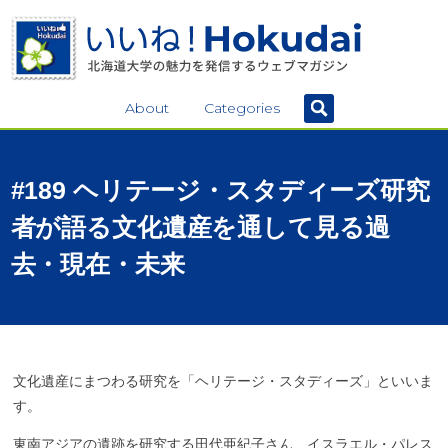
About
Categories
#189
ヘリテージ
・
スタディーズ
研究
者が
語る
文化遺産を
通して
見る
過
去
・
現在
・
未来
文化遺産にまつわる研究を「ヘリテージ・スタディーズ」といいま
す。
東南アジアの遺跡を研究する田代亜紀子さん、イスラエル・パレス