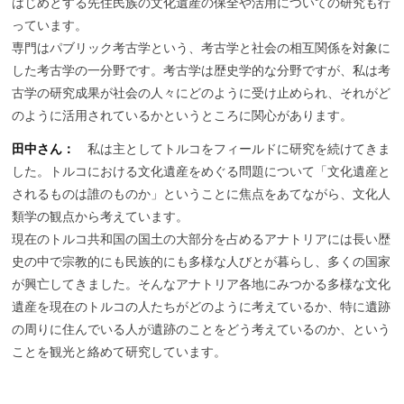
はじめとする先住民族の文化遺産の保全や活用についての研究も行
っています。
専門はパブリック考古学という、考古学と社会の相互関係を対象に
した考古学の一分野です。考古学は歴史学的な分野ですが、私は考
古学の研究成果が社会の人々にどのように受け止められ、それがど
のように活用されているかというところに関心があります。
田中さん：
私は主としてトルコをフィールドに研究を続けてきま
した。トルコにおける文化遺産をめぐる問題について「文化遺産と
されるものは誰のものか」ということに焦点をあてながら、文化人
類学の観点から考えています。
現在のトルコ共和国の国土の大部分を占めるアナトリアには長い歴
史の中で宗教的にも民族的にも多様な人びとが暮らし、多くの国家
が興亡してきました。そんなアナトリア各地にみつかる多様な文化
遺産を現在のトルコの人たちがどのように考えているか、特に遺跡
の周りに住んでいる人が遺跡のことをどう考えているのか、という
ことを観光と絡めて研究しています。