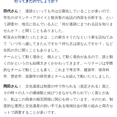
行ってきたのでしょうか？
田代さん：
遺跡といっても今は公園化していることが多いので、
学生のボランティアガイドと観光客の会話の内容を分析する、とい
う調査や、地元に住んでいる人に「何か遺跡にまつわる話を知りま
せんか？」と聞くこともありました。
町並みが対象だったときは、この家古そうだなという家を訪ねてみ
て「いつ引っ越してきたんですか？持ち主は誰なんですか？」など
住民の方に聞くこともありました。
チームとして動く場合と、個人として動く場合があるので、誰と動
くのかというのも結構大きくかかわってきます。ヘリテージは学際
的なチームで動くことも多く、これまで考古学、建築学、保存科
学、歴史学、造園学の研究者とチームを組んで動いたりしました。
岡田さん：
文化遺産は制度の中で作られる（規定される）面と、
その時々の人々の価値観と結びつきながら作られていく面とがあ
り、私はこの両者の相互関係に関心を持っています。そのため、制
度的な運用と文化遺産の担い手である地域社会の取り組みと両方セ
ットで調査することが多いです。