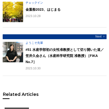
ナ
チェックイン
ビ
ゲ
金葉祭2023、はじまる
ー
シ
2023.10.28
ョ
ン
Next
ようこそ先輩
#51 水産学部初の女性准教授として切り開いた道／
笠井久会さん（水産科学研究院 准教授
）
［FIKA
No.7］
2023.10.30
Related Articles