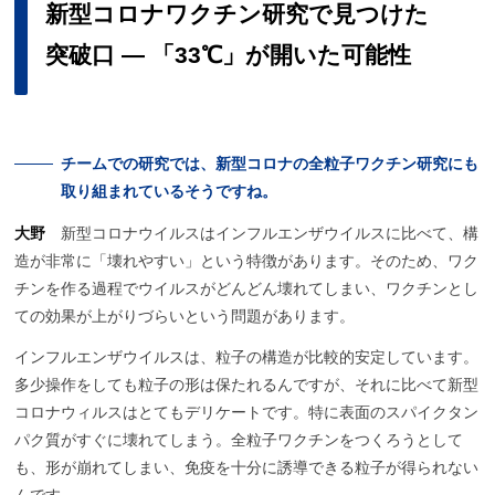
新型
コロナワクチン
研究で
見つけた
突破口
―
「33℃」が
開いた
可能性
チーム
での
研究では、
新型
コロナの
全粒子
ワクチン
研究にも
取り
組まれているそうですね。
大野
新型コロナウイルスはインフルエンザウイルスに比べて、構
造が非常に「壊れやすい」という特徴があります。そのため、ワク
チンを作る過程でウイルスがどんどん壊れてしまい、ワクチンとし
ての効果が上がりづらいという問題があります。
インフルエンザウイルスは、粒子の構造が比較的安定しています。
多少操作をしても粒子の形は保たれるんですが、それに比べて新型
コロナウィルスはとてもデリケートです。特に表面のスパイクタン
パク質がすぐに壊れてしまう。全粒子ワクチンをつくろうとして
も、形が崩れてしまい、免疫を十分に誘導できる粒子が得られない