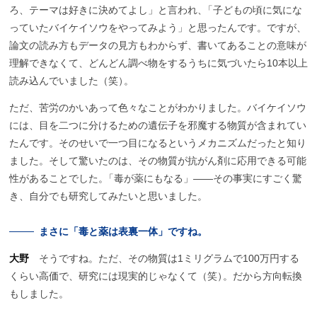
ろ、テーマは好きに決めてよし」と言われ
、
「子どもの頃に気にな
っていたバイケイソウをやってみよう」と思ったんです。ですが、
論文の読み方もデータの見方もわからず、書いてあることの意味が
理解できなくて、どんどん調べ物をするうちに気づいたら10本以上
読み込んでいました（笑
）
。
ただ、苦労のかいあって色々なことがわかりました。バイケイソウ
には、目を二つに分けるための遺伝子を邪魔する物質が含まれてい
たんです。そのせいで一つ目になるというメカニズムだったと知り
ました。そして驚いたのは、その物質が抗がん剤に応用できる可能
性があることでした
。
「毒が薬にもなる」――その事実にすごく驚
き、自分でも研究してみたいと思いました。
まさに
「毒と
薬は
表裏一体」
ですね。
大野
そうですね。ただ、その物質は1ミリグラムで100万円する
くらい高価で、研究には現実的じゃなくて（笑
）
。だから方向転換
もしました。