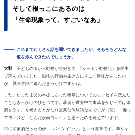
そして
根っこにあるのは
「生命現象って、
すごいなあ」
これまでたくさん
話を
聞いてきましたが、
そもそも
どんな
道を
歩んできたのでしょうか。
大野
子どもの頃から動物が大好きで
、
『シートン動物記』を夢中
で読んでいました。動物の行動や生き方にすごく興味があったの
が、獣医学部に進んだきっかけですかね。
また、たまたま父の本棚にあった毒草についてのエッセイを読んだ
こともきっかけのひとつです。著者が世界中で毒草をかじっては体
調を崩す、今考えるとかなり無茶な体験談なんですが（笑
）
、
「毒っ
て怖いけど、なんだか面白い！」と思ったのを覚えています。
特に印象的だったのが
、
「バイケイソウ」という毒草です。羊やヤ