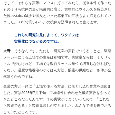
そして、それらを実際にマウスに打ってみたら、従来条件で作った
ものよりも抗体の量が飛躍的に増え、実験的にウイルスを感染させ
た後の体重の減少や肺炎といった感染症の症状もよく抑えられてい
ました。33℃で高いレベルの抗体が誘導されたと言えます。
これらの
研究知見によって、
ワクチンは
実用化につながるのですね。
大野
そうなんです。ただし、研究室の実験でつくることと、製薬
メーカーによる工場での生産は別物です。実験室なら数十ミリリッ
トルで済むけれど、工場では数百リットル単位で培養しなければな
らない。温度や培養液のかくはん方法、酸素の供給など、条件が全
然違うからですね。
企業の方と一緒に「工場で使える方法」に落とし込む作業を進めま
した。実は2025年7月下旬、工場条件に合わせた最終実験をやって
きたところだったんです。その実験がうまくいったので
、
「これな
ら製造できる」と製造見通しが立ちました。みんなで胸を撫でおろ
していたところです。