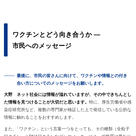
ワクチン
とどう
向き
合うか
―
市民への
メッセージ
最後に、
市民の
皆さんに
向けて、
ワクチンや
情報との
付き
合い
方についての
メッセージを
お願いします。
大野
ネット社会には情報が溢れていますが、その中できちんとし
た情報を見つけることが大切だと思います。
特に、
厚生労働省や感
染症研究所など、複数の専門家が検証した上で発信している公的な
情報に触れることをおすすめします。
また
、
「ワクチン」という言葉一つをとっても、その種類（全粒子