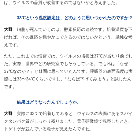
ば、ウイルスの品質が改善するのではないかと考えました。
33℃
という
温度設定は、
どのように
思いつかれたのですか？
大野
細胞が死んでいくのは、酵素反応の連続です。培養温度を下
げれば、その反応を穏やかにできるのではないかという、単純な考
えです。
ただ、これまでの慣習では、ウイルスの培養は37℃が当たり前でし
た。実際、世界中どの研究室でもそうしている。でも私は「なぜ
37℃なのか？」と疑問に思っていたんです。呼吸器の表面温度は実
際には33〜34℃くらいですし
、
「ならば下げてみよう」と試したん
です。
結果はどうなったんでしょうか。
大野
実際に33℃で培養してみると、ウイルスの表面にあるスパイ
クタンパク質がしっかり残りました。電子顕微鏡で観察したとき、
トゲトゲが並んでいる粒子が見えたんですね。