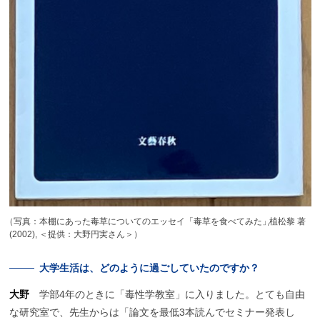
（
写真：本棚にあった毒草についてのエッセイ「毒草を食べてみた
」
,植松黎 著
(2002), ＜提供：大野円実さん＞）
大学生活は、
どのように
過ごしていたのですか？
大野
学部4年のときに「毒性学教室」に入りました。とても自由
な研究室で、先生からは「論文を最低3本読んでセミナー発表し