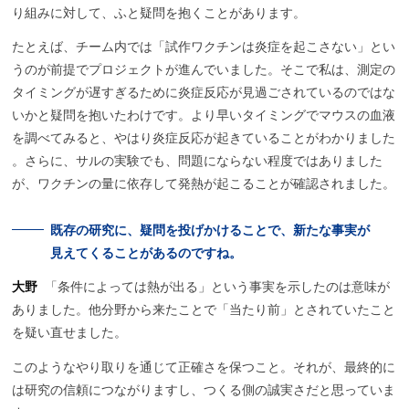
り組みに対して、ふと疑問を抱くことがあります。
たとえば、チーム内では「試作ワクチンは炎症を起こさない」とい
うのが前提でプロジェクトが進んでいました。そこで私は、測定の
タイミングが遅すぎるために炎症反応が見過ごされているのではな
いかと疑問を抱いたわけです。より早いタイミングでマウスの血液
を調べてみると、やはり炎症反応が起きていることがわかりました
。さらに、サルの実験でも、問題にならない程度ではありました
が、ワクチンの量に依存して発熱が起こることが確認されました。
既存の
研究に、
疑問を
投げかけることで、
新たな
事実が
見えてくることがあるのですね。
大野
「条件によっては熱が出る」という事実を示したのは意味が
ありました。他分野から来たことで「当たり前」とされていたこと
を疑い直せました。
このようなやり取りを通じて正確さを保つこと。それが、最終的に
は研究の信頼につながりますし、つくる側の誠実さだと思っていま