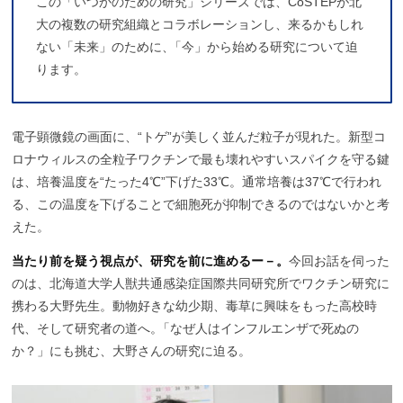
この「いつかのための研究」シリーズでは、CoSTEPが北
大の複数の研究組織とコラボレーションし、来るかもしれ
ない「未来」のために
、
「今」から始める研究について迫
ります。
電子顕微鏡の画面に、“トゲ”が美しく並んだ粒子が現れた。新型コ
ロナウィルスの全粒子ワクチンで最も壊れやすいスパイクを守る鍵
は、培養温度を“たった4℃”下げた33℃。通常培養は37℃で行われ
る、この温度を下げることで細胞死が抑制できるのではないかと考
えた。
当たり前を疑う視点が、研究を前に進めるー－。
今回お話を伺った
のは、北海道大学人獣共通感染症国際共同研究所でワクチン研究に
携わる大野先生。動物好きな幼少期、毒草に興味をもった高校時
代、そして研究者の道へ
。
「なぜ人はインフルエンザで死ぬの
か？」にも挑む、大野さんの研究に迫る。