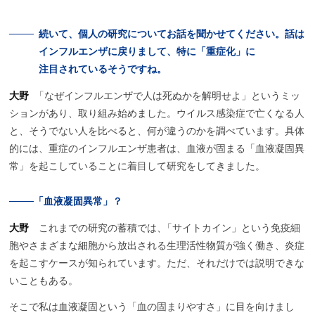
続いて、
個人の
研究について
お話を
聞かせてください。
話は
インフルエンザに
戻りまして、
特に
「重症化」に
注目されているそうですね。
大野
「なぜインフルエンザで人は死ぬかを解明せよ」というミッ
ションがあり、取り組み始めました。ウイルス感染症で亡くなる人
と、そうでない人を比べると、何が違うのかを調べています。具体
的には、重症のインフルエンザ患者は、血液が固まる「血液凝固異
常」を起こしていることに着目して研究をしてきました。
「
血液凝固異常」？
大野
これまでの研究の蓄積では
、
「サイトカイン」という免疫細
胞やさまざまな細胞から放出される生理活性物質が強く働き、炎症
を起こすケースが知られています。ただ、それだけでは説明できな
いこともある。
そこで私は血液凝固という「血の固まりやすさ」に目を向けまし