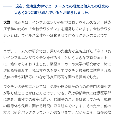
現在、
北海道大学では、
チーム
での
研究と
個人での
研究の
大きく
2つに
取り
組んでいると
お聞きしました。
大野
私たちは、インフルエンザや新型コロナウイルスなど、感染
症予防のための「全粒子ワクチン」を開発しています。全粒子ワク
チンとは、ウイルス全体を不活化させて作るワクチンのことです
。
まず、チームでの研究では、周りの先生方が立ち上げた「今より良
いインフルエンザワクチンを作ろう」という大きなプロジェクト
に、途中から加わりました。製薬メーカーや大学の研究者が一緒に
進める枠組みで、私はマウスを使ってワクチン接種後に誘導される
抗体の量や副反応につながる炎症応答を調べる担当でした。
ワクチンの研究においては、免疫や感染症そのものの専門の先生方
が取り組むことがほとんどです。でも、私は学部時代には獣医学部
に進み、毒性学の教室に通い、代謝等のことを研究してから、現在
の病原体や免疫に関わる研究に取り組んでいます。そのため、他の
方とは研究バックグラウンドが異なります。だからこそ、既存の取