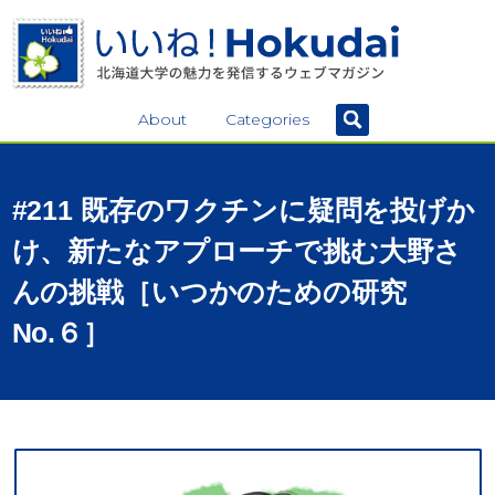
About
Categories
#211
既存の
ワクチン
に
疑問を
投げか
け、
新たな
アプローチ
で
挑む
大野さ
んの
挑戦
［いつかのための
研究
No.６］