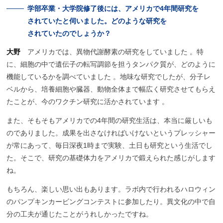
学部卒業・
大学院修了後には、
アメリカで
4年間研究を
されていたと
伺いました。
どのような
研究を
されていたのでしょうか？
大野
アメリカでは、異物代謝酵素の研究をしていました 。特
に、細胞の中で遺伝子の転写調節を担うタンパク質が、どのように
機能しているかを調べていました 。地味な研究でしたが、
分子レ
ベルから、培養細胞や臓器、動物全体まで幅広く研究させてもらえ
たことが、
今のワクチン研究に活かされています 。
また、そもそもアメリカでの4年間の研究生活は、本当に厳しいも
のでありました。成果を出さなければいけないというプレッシャー
が常にあって、毎日深夜1時まで実験、土日も研究という生活でし
た。そこで、研究の基礎体力をアメリカで鍛えられた感じがします
ね。
もちろん、楽しい思い出もあります。ラボ内で行われるハロウィン
のパンプキンカービングコンテストに参加したり。異文化の中で自
分の工夫が通じたことがうれしかったですね。