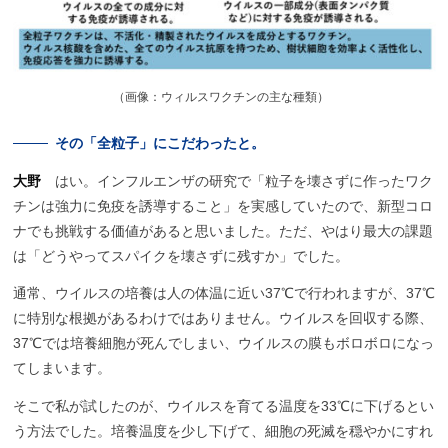
（
画像：ウィルスワクチンの主な種類）
その
「全粒子」
にこだわったと。
大野
はい。インフルエンザの研究で「粒子を壊さずに作ったワク
チンは強力に免疫を誘導すること」を実感していたので、新型コロ
ナでも挑戦する価値があると思いました。ただ、やはり最大の課題
は「どうやってスパイクを壊さずに残すか」でした。
通常、ウイルスの培養は人の体温に近い37℃で行われますが、37℃
に特別な根拠があるわけではありません。ウイルスを回収する際、
37℃では培養細胞が死んでしまい、ウイルスの膜もボロボロになっ
てしまいます。
そこで私が試したのが、ウイルスを育てる温度を33℃に下げるとい
う方法でした。培養温度を少し下げて、細胞の死滅を穏やかにすれ