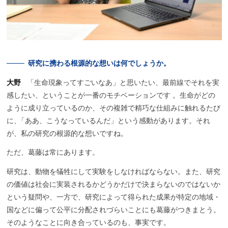
研究に
携わる
根源的な
想いは
何でしょうか。
大野
「生命現象ってすごいなあ」と思いたい、最前線でそれを実
感したい、ということが一番のモチベーションです 。生命がどの
ように成り立っているのか、その複雑で精巧な仕組みに触れるたび
に
、
「ああ、こうなっているんだ」という感動があります。それ
が、私の研究の根源的な想いですね。
ただ、葛藤は常にあります。
研究は、
動物を犠牲にして
実験をしなければならない。
また、研究
の価値は社会に実装されるかどうかだけで決まらないのではないか
という疑問や、一方で、研究によって得られた成果が特定の地域・
国などに偏って公平に分配されづらいことにも葛藤がつきまとう。
そのようなことに向き合っているのも、事実です。