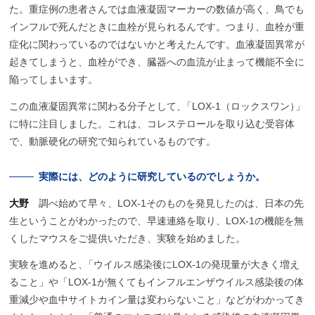
た。重症例の患者さんでは血液凝固マーカーの数値が高く、鳥でも
インフルで死んだときに血栓が見られるんです。つまり、血栓が重
症化に関わっているのではないかと考えたんです。血液凝固異常が
起きてしまうと、血栓ができ、臓器への血流が止まって機能不全に
陥ってしまいます。
この血液凝固異常に関わる分子として
、
「LOX-1（ロックスワン
）
」
に特に注目しました。これは、コレステロールを取り込む受容体
で、動脈硬化の研究で知られているものです。
実際には、
どのように
研究しているのでしょうか。
大野
調べ始めて早々、LOX-1そのものを発見したのは、日本の先
生ということがわかったので、早速連絡を取り、LOX-1の機能を無
くしたマウスをご提供いただき、実験を始めました。
実験を進めると
、
「ウイルス感染後にLOX-1の発現量が大きく増え
ること」や「LOX-1が無くてもインフルエンザウイルス感染後の体
重減少や血中サイトカイン量は変わらないこと」などがわかってき