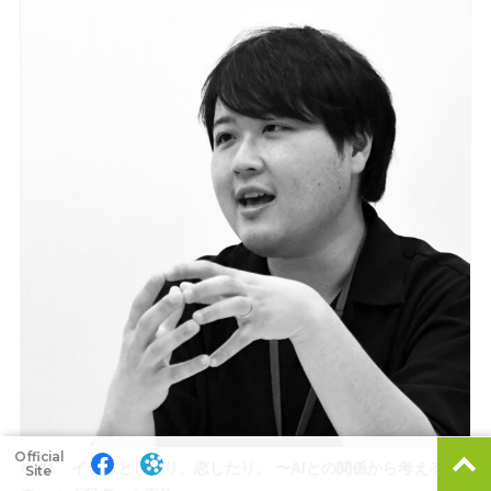
Official
#221 イラっとしたり、恋したり。 〜AIとの関係から考える他
Site