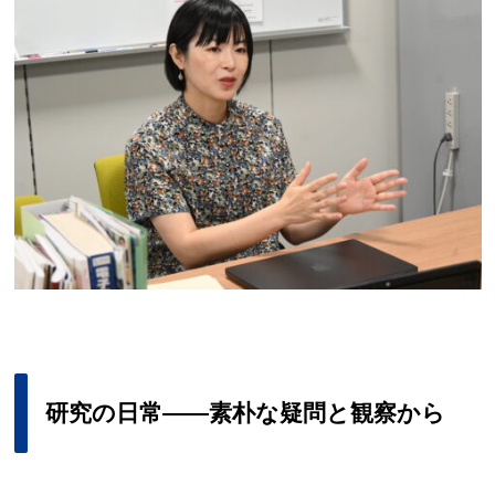
研究の
日常
――
素朴な
疑問と
観察から