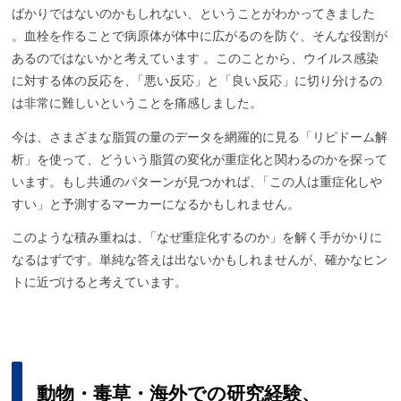
ばかりではないのかもしれない、ということがわかってきました
。血栓を作ることで病原体が体中に広がるのを防ぐ、そんな役割が
あるのではないかと考えています 。このことから、ウイルス感染
に対する体の反応を
、
「悪い反応」と「良い反応」に切り分けるの
は非常に難しいということを痛感しました。
今は、さまざまな脂質の量のデータを網羅的に見る「リピドーム解
析」を使って、どういう脂質の変化が重症化と関わるのかを探って
います。もし共通のパターンが見つかれば
、
「この人は重症化しや
すい」と予測するマーカーになるかもしれません。
このような積み重ねは
、
「なぜ重症化するのか」を解く手がかりに
なるはずです。単純な答えは出ないかもしれませんが、確かなヒン
トに近づけると考えています。
動物・
毒草・
海外での
研究経験、