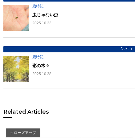
稿
ナ
歳時記
ビ
ゲ
虫じゃない虫
ー
シ
2025.10.23
ョ
ン
Next
歳時記
彩の木々
2025.10.28
Related Articles
クローズアップ