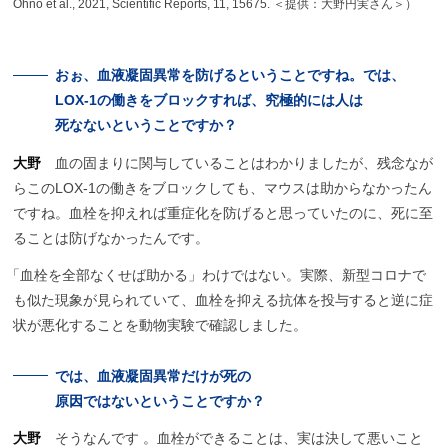
Ohno et al., 2021, Scientific Reports, 11, 15675. ＜提供：大野円実さん＞）
おぉ、
血液凝固異常を
防げるということですね。
では、
LOX-1の
働きを
ブロック
すれば、
究極的には
人は
死なないということですか？
大野
血の固まりに関与していることはわかりましたが、残念なが
らこのLOX-1の働きをブロックしても、マウスは助からなかったん
ですね。血栓を抑えれば重症化を防げると思っていたのに、死に至
ることは防げなかったんです。
「
血栓を全部なくせば助かる」わけではない。実際、新型コロナで
も似た現象が見られていて、血栓を抑える抗体を投与すると逆に症
状が悪化することを動物実験で確認しました。
では、
血液凝固異常だけが
死の
原因ではないということですか？
大野
そうなんです 。血栓ができることは、実は決して悪いこと