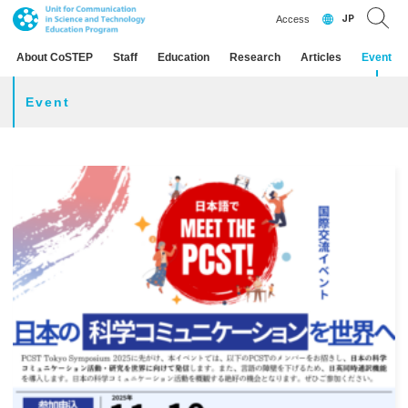
JP
Access
About CoSTEP
Staff
Education
Research
Articles
Event
Event