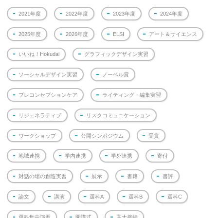
2021年度
2022年度
2023年度
2024年度
2025年度
2026年度
ELSI
アート＆サイエンス
いいね！Hokudai
グラフィックデザイン実習
ソーシャルデザイン実習
ノーベル賞
プレコンセプションケア
ライティング・編集実習
リジェネラティブ
リスクコミュニケーション
ワークショップ
公開シンポジウム
受賞
地域連携
学内連携
学外連携
寄付
対話の場の創造実習
展示
書籍
書評
論文
講演
選科A
選科B
選科C
選科集中演習
開講式
高大接続