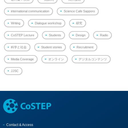
international communication
Science Cafe Sapporo
Writing
Dialogue workshop
研究
CoSTEP Lecture
Students
Design
Radio
科学と社会
Student stories
Recruitment
Media Coverage
オンライン
デジタルコンテンツ
JJSC
Contact & Access