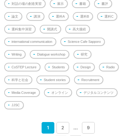
対話の場の創造実習
展示
書籍
書評
論文
講演
選科A
選科B
選科C
選科集中演習
開講式
高大接続
international communication
Science Cafe Sapporo
Writing
Dialogue workshop
研究
CoSTEP Lecture
Students
Design
Radio
科学と社会
Student stories
Recruitment
Media Coverage
オンライン
デジタルコンテンツ
JJSC
1
2
…
9