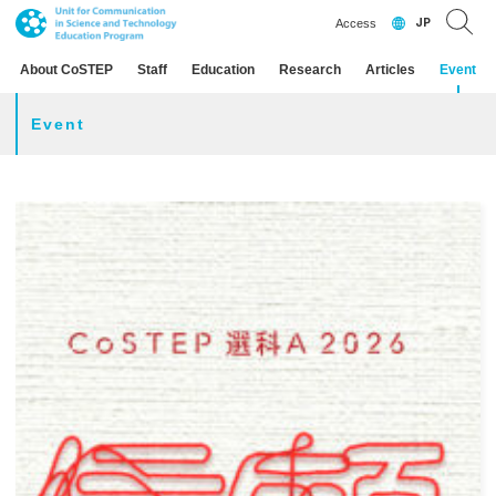
JP
Access
About CoSTEP
Staff
Education
Research
Articles
Event
Event