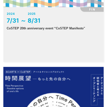
FIN
2024
2025
7
/
31
～
8
/
31
CoSTEP 20th anniversary event “CoSTEP Manifesto"