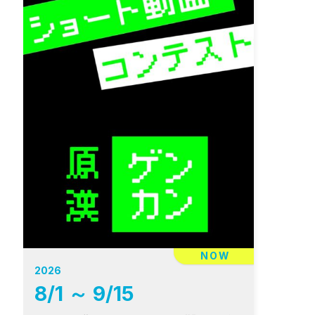
NOW
2026
8
/
1
～
9
/
15