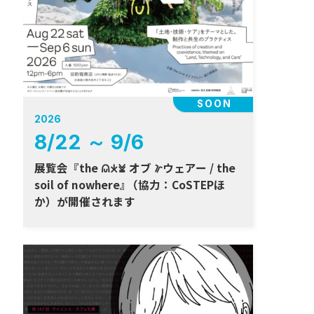
SOON
2026
8
/
22
～
9
/
6
展覧会『the 𐠫𐠂𐠓 オブ 𐠜ウェアー / the
soil of nowhere
』
（協力：CoSTEPほ
か）が開催されます