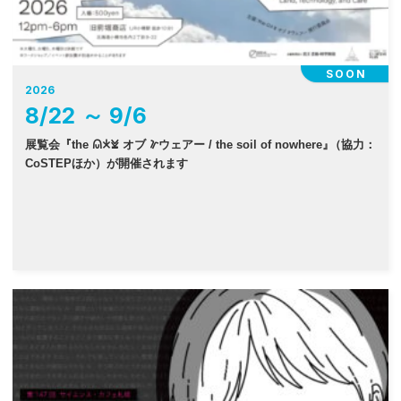
SOON
2026
8
/
22
～
9
/
6
展覧会『the 𐠫𐠂𐠓 オブ 𐠜ウェアー / the soil of nowhere
』
（協力：
CoSTEPほか）が開催されます