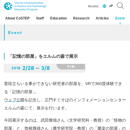
JP
Access
About CoSTEP
Staff
Education
Research
Articles
Event
Event
「記憶の
部屋」を
エルム
の
森で
展示
FIN
2
/
28
～
3
/
8
2018
普段立ちいる事ができない研究者の部屋を、VRで360度体験でき
る「記憶の部屋
」
。
ウェブ公開
を記念し、正門すぐそばのインフォメーションセンター
エルムの森にて、展示を行います。
今回展示するのは、武田雅哉さん（文学研究科・教授）の「怪物の
部屋」と、曾根輝雄さん（農学研究院・教授）の「菌楽の部屋」の