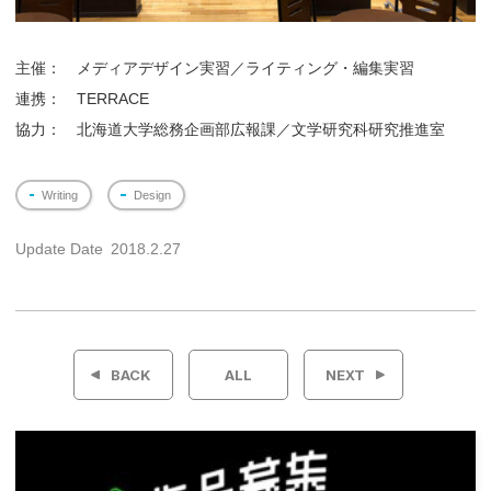
主催： メディアデザイン実習／ライティング・編集実習
連携： TERRACE
協力： 北海道大学総務企画部広報課／文学研究科研究推進室
Writing
Design
Update Date
2018.2.27
投
稿
BACK
ALL
NEXT
ナ
ビ