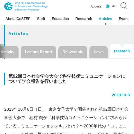
JP
Access
About CoSTEP
Staff
Education
Research
Articles
Event
Articles
research
Activity
Lecture Report
Deliverable
News
第
92
回日本社会学会大会で
科学技術
コミュニケーション
に
ついて
学会報告を
行いました
2019.10.6
2019年10月6日（日
）
、東京女子大学で開催された第92回日本社会
学会大会で、種村 剛が「科学技術コミュニケーションに求められ
ているコミュニケーションスキルとは？〜2000年代の「コミュニ