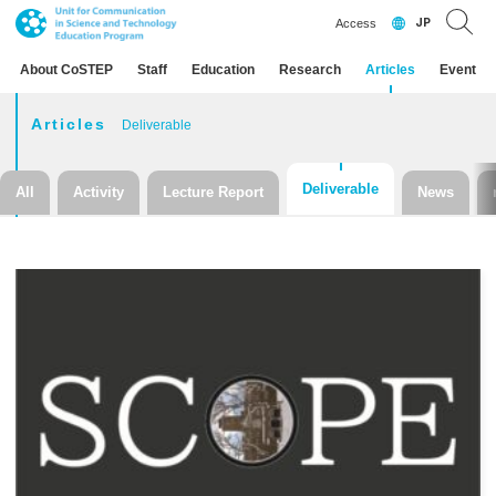
JP
Access
About CoSTEP
Staff
Education
Research
Articles
Event
Articles
Deliverable
Deliverable
All
Activity
Lecture Report
News