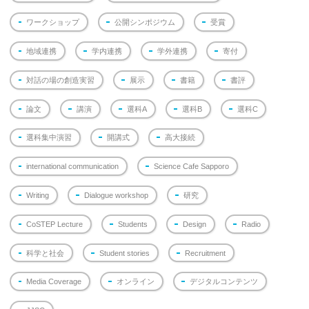
ワークショップ
公開シンポジウム
受賞
地域連携
学内連携
学外連携
寄付
対話の場の創造実習
展示
書籍
書評
論文
講演
選科A
選科B
選科C
選科集中演習
開講式
高大接続
international communication
Science Cafe Sapporo
Writing
Dialogue workshop
研究
CoSTEP Lecture
Students
Design
Radio
科学と社会
Student stories
Recruitment
Media Coverage
オンライン
デジタルコンテンツ