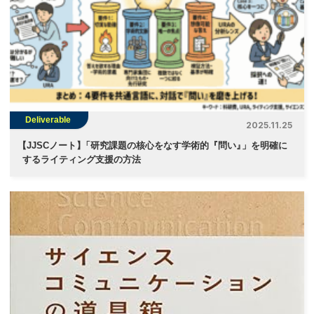
Deliverable
2025.11.25
【
JJSCノート
】
「研究課題の核心をなす学術的『問い
』
」を明確に
するライティング支援の方法