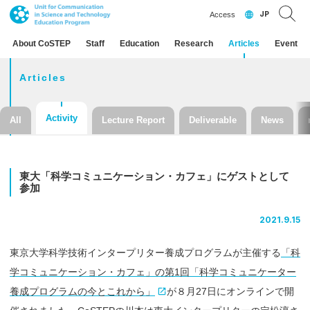
JP
Access
About CoSTEP
Staff
Education
Research
Articles
Event
Articles
Activity
All
Lecture Report
Deliverable
News
東大
「科学
コミュニケーション
・
カフェ」
に
ゲスト
として
参加
2021.9.15
東京大学科学技術インタープリター養成プログラムが主催する
「科
学コミュニケーション・カフェ」の第1回「科学コミュニケーター
養成プログラムの今とこれから」
が８月27日にオンラインで開