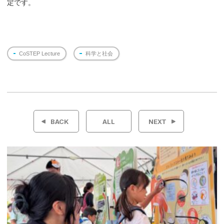
定です。
CoSTEP Lecture
科学と社会
投
稿
BACK
ALL
NEXT
ナ
ビ
ゲ
ー
シ