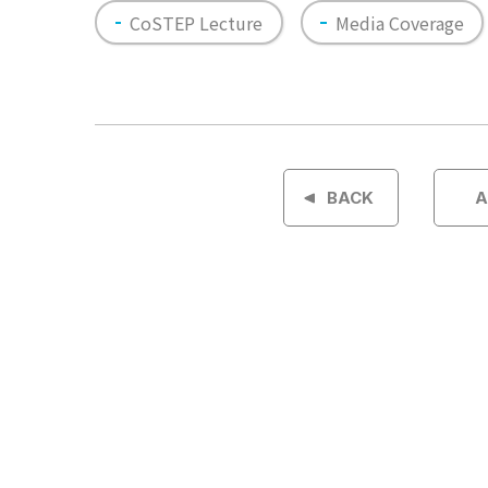
CoSTEP Lecture
Media Coverage
投
稿
BACK
A
ナ
ビ
ゲ
ー
シ
ョ