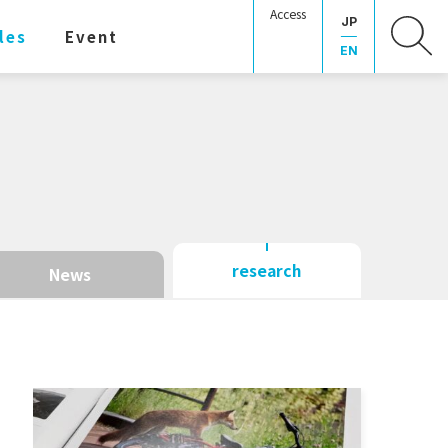
Access
JP
les
Event
EN
research
News