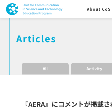
About CoS
Articles
All
Activity
『AERA』
に
コメント
が
掲載さ